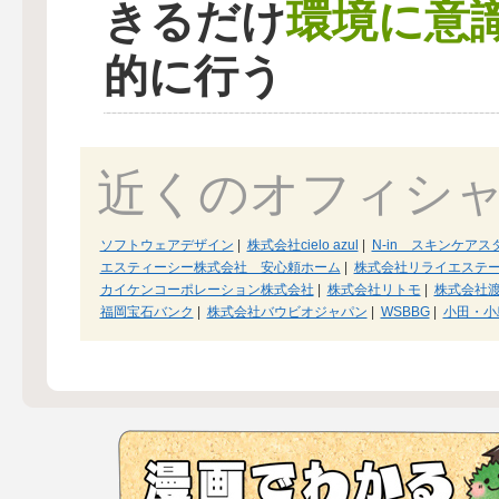
環境に意
きるだけ
的に行う
近くのオフィシ
ソフトウェアデザイン
|
株式会社cielo azul
|
N-in スキンケア
エスティーシー株式会社 安心頼ホーム
|
株式会社リライエステ
カイケンコーポレーション株式会社
|
株式会社リトモ
|
株式会社
福岡宝石バンク
|
株式会社バウビオジャパン
|
WSBBG
|
小田・小