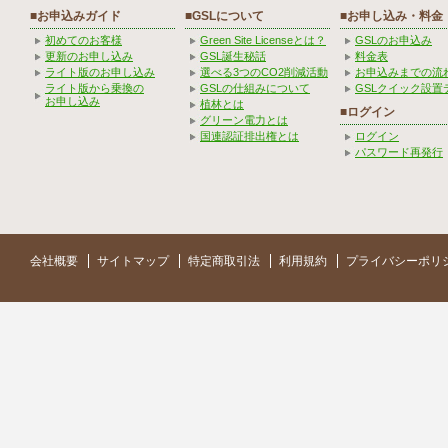
■お申込みガイド
■GSLについて
■お申し込み・料金
初めてのお客様
Green Site Licenseとは？
GSLのお申込み
更新のお申し込み
GSL誕生秘話
料金表
ライト版のお申し込み
選べる3つのCO2削減活動
お申込みまでの流
ライト版から乗換の
GSLの仕組みについて
GSLクイック設置
お申し込み
植林とは
■ログイン
グリーン電力とは
国連認証排出権とは
ログイン
パスワード再発行
会社概要
サイトマップ
特定商取引法
利用規約
プライバシーポリ