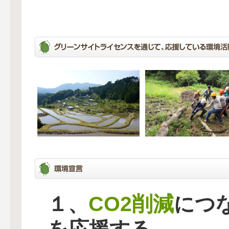
CO2削減
１、
につ