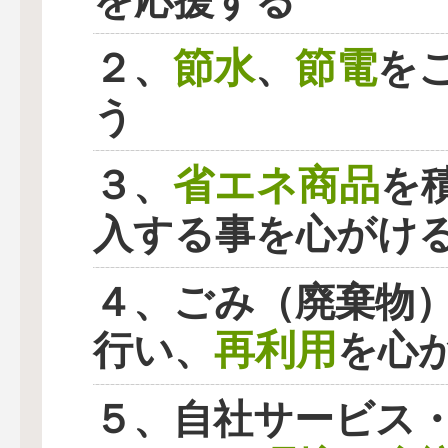
を応援する
節水
節電
２、
、
を
う
省エネ商品
３、
を
入する事を心がけ
４、ごみ（廃棄物
再利用
行い、
を心
５、自社サービス