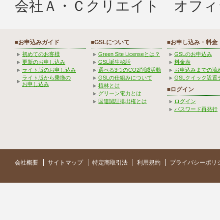
会社Ａ・Ｃクリエイト オフィ
■お申込みガイド
■GSLについて
■お申し込み・料金
初めてのお客様
Green Site Licenseとは？
GSLのお申込み
更新のお申し込み
GSL誕生秘話
料金表
ライト版のお申し込み
選べる3つのCO2削減活動
お申込みまでの流
ライト版から乗換の
GSLの仕組みについて
GSLクイック設置
お申し込み
植林とは
■ログイン
グリーン電力とは
国連認証排出権とは
ログイン
パスワード再発行
会社概要
サイトマップ
特定商取引法
利用規約
プライバシーポリ