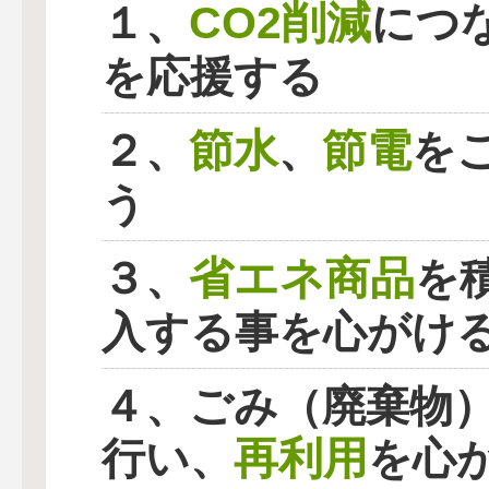
CO2削減
１、
につ
を応援する
節水
節電
２、
、
を
う
省エネ商品
３、
を
入する事を心がけ
４、ごみ（廃棄物
再利用
行い、
を心