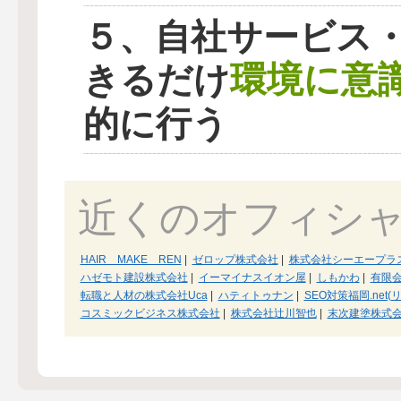
５、自社サービス
環境に意
きるだけ
的に行う
近くのオフィシ
HAIR MAKE REN
|
ゼロップ株式会社
|
株式会社シーエープラ
ハゼモト建設株式会社
|
イーマイナスイオン屋
|
しもかわ
|
有限
転職と人材の株式会社Uca
|
ハティトゥナン
|
SEO対策福岡.net
コスミックビジネス株式会社
|
株式会社辻川智也
|
末次建塗株式