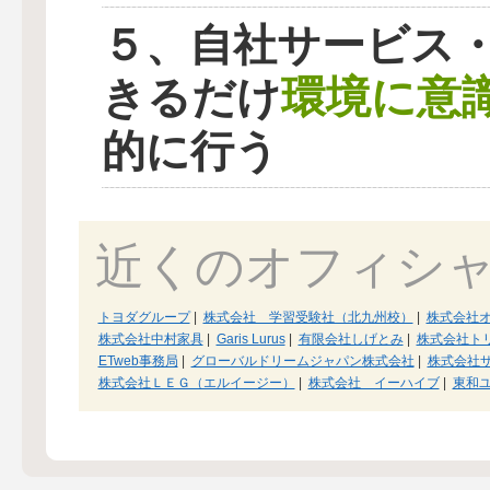
５、自社サービス
環境に意
きるだけ
的に行う
近くのオフィシ
トヨダグループ
|
株式会社 学習受験社（北九州校）
|
株式会社
株式会社中村家具
|
Garis Lurus
|
有限会社しげとみ
|
株式会社ト
ETweb事務局
|
グローバルドリームジャパン株式会社
|
株式会社
株式会社ＬＥＧ（エルイージー）
|
株式会社 イーハイブ
|
東和