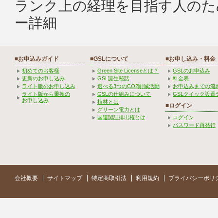
ランク上の経理を目指す人のた
ー詳細
■お申込みガイド
■GSLについて
■お申し込み・料金
初めてのお客様
Green Site Licenseとは？
GSLのお申込み
更新のお申し込み
GSL誕生秘話
料金表
ライト版のお申し込み
選べる3つのCO2削減活動
お申込みまでの流
ライト版から乗換の
GSLの仕組みについて
GSLクイック設置
お申し込み
植林とは
■ログイン
グリーン電力とは
国連認証排出権とは
ログイン
パスワード再発行
会社概要
サイトマップ
特定商取引法
利用規約
プライバシーポリ