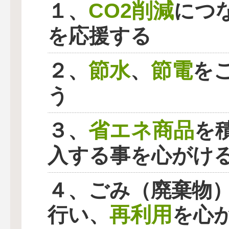
CO2削減
１、
につ
を応援する
節水
節電
２、
、
を
う
省エネ商品
３、
を
入する事を心がけ
４、ごみ（廃棄物
再利用
行い、
を心