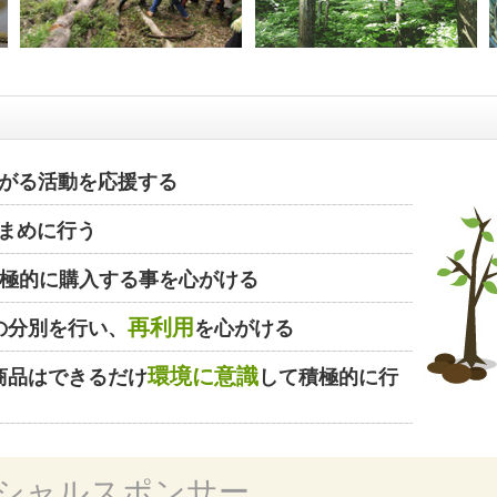
がる活動を応援する
まめに行う
極的に購入する事を心がける
再利用
の分別を行い、
を心がける
環境に意識
商品はできるだけ
して積極的に行
シャルスポンサー