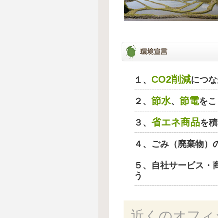
CO2削減
１、
につな
節水
節電
２、
、
をこ
省エネ商品
３、
を積
４、ごみ（廃棄物）
５、自社サービス・
う
近くのオフィ