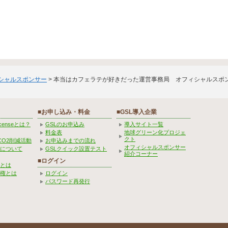
ィシャルスポンサー
> 本当はカフェラテが好きだった運営事務局 オフィシャルスポ
■お申し込み・料金
■GSL導入企業
Licenseとは？
GSLのお申込み
導入サイト一覧
料金表
地球グリーン化プロジェ
クト
CO2削減活動
お申込みまでの流れ
オフィシャルスポンサー
みについて
GSLクイック設置テスト
紹介コーナー
■ログイン
とは
権とは
ログイン
パスワード再発行