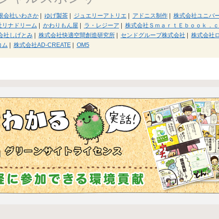
限会社いわさか
|
ゆげ製茶
|
ジュエリーアトリエ
|
アドニス制作
|
株式会社ユニバ
社リナドリーム
|
かわりもん屋
|
ラ・レジーア
|
株式会社ＳｍａｒｔＥｂｏｏｋ．ｃ
会社しげとみ
|
株式会社快適空間創造研究所
|
センドグループ株式会社
|
株式会社
コム
|
株式会社AD-CREATE
|
OM5