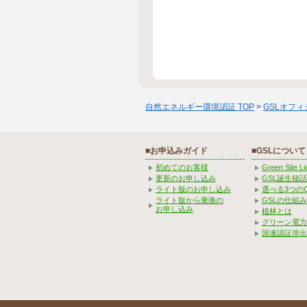
自然エネルギー環境認証 TOP
>
GSLオフ
■お申込みガイド
■GSLについて
初めてのお客様
Green Site 
更新のお申し込み
GSL誕生秘話
ライト版のお申し込み
選べる3つの
ライト版から乗換の
GSLの仕組
お申し込み
植林とは
グリーン電力
国連認証排出