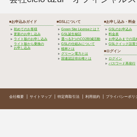
■お申込みガイド
■GSLについて
■お申し込み・料金
初めてのお客様
Green Site Licenseとは？
GSLのお申込み
更新のお申し込み
GSL誕生秘話
料金表
ライト版のお申し込み
選べる3つのCO2削減活動
お申込みまでの流
ライト版から乗換の
GSLの仕組みについて
GSLクイック設置
お申し込み
植林とは
■ログイン
グリーン電力とは
国連認証排出権とは
ログイン
パスワード再発行
会社概要
サイトマップ
特定商取引法
利用規約
プライバシーポリ