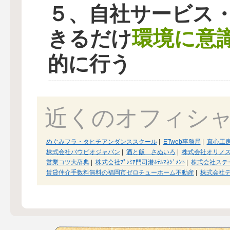
５、自社サービス
環境に意
きるだけ
的に行う
近くのオフィシ
めぐみフラ・タヒチアンダンススクール
|
ETweb事務局
|
真心工
株式会社バウビオジャパン
|
酒と飯 さぬいろ
|
株式会社オリノ
営業コツ大辞典
|
株式会社ﾌﾟﾚﾐｱ門司港ﾎﾃﾙﾏﾈｼﾞﾒﾝﾄ
|
株式会社ステ
賃貸仲介手数料無料の福岡市ゼロチューホーム不動産
|
株式会社