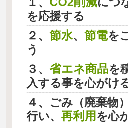
CO2削減
１、
につ
を応援する
節水
節電
２、
、
を
う
省エネ商品
３、
を
入する事を心がけ
４、ごみ（廃棄物
再利用
行い、
を心