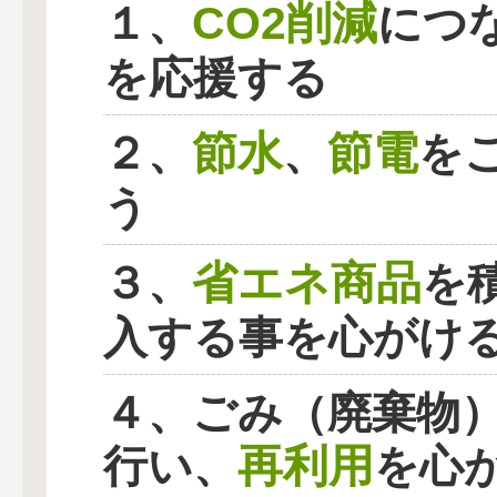
CO2削減
１、
につ
を応援する
節水
節電
２、
、
を
う
省エネ商品
３、
を
入する事を心がけ
４、ごみ（廃棄物
再利用
行い、
を心