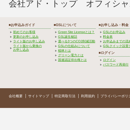
会社アド・トップ オフィシャ
■お申込みガイド
■GSLについて
■お申し込み・料金
初めてのお客様
Green Site Licenseとは？
GSLのお申込み
更新のお申し込み
GSL誕生秘話
料金表
ライト版のお申し込み
選べる3つのCO2削減活動
お申込みまでの流
ライト版から乗換の
GSLの仕組みについて
GSLクイック設置
お申し込み
植林とは
■ログイン
グリーン電力とは
国連認証排出権とは
ログイン
パスワード再発行
会社概要
サイトマップ
特定商取引法
利用規約
プライバシーポリ