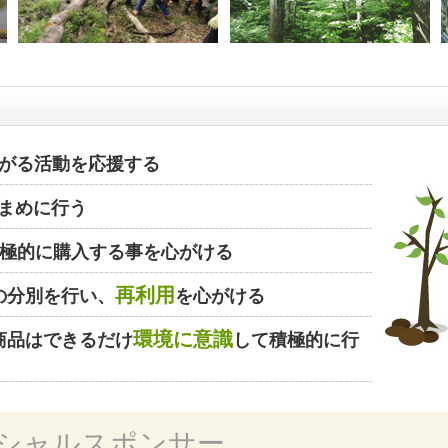
がる活動を応援する
まめに行う
極的に購入する事を心がける
再利用
の分別を行い、
を心がける
環境に意識
商品はできるだけ
して積極的に行
シャルスポンサー