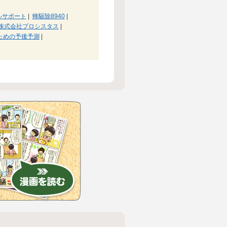
ルサポート
|
蜂駆除8940
|
株式会社プロシスタス
|
ための予後予測
|