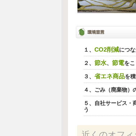
CO2削減
１、
につな
節水
節電
２、
、
をこ
省エネ商品
３、
を積
４、ごみ（廃棄物）
５、自社サービス・
う
近くのオフィ