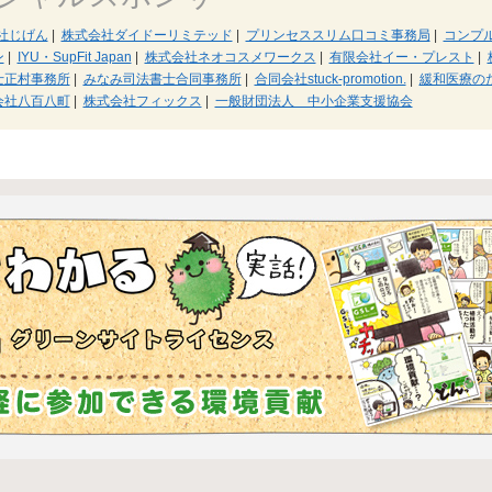
社じげん
|
株式会社ダイドーリミテッド
|
プリンセススリム口コミ事務局
|
コンプ
ン
|
IYU・SupFit Japan
|
株式会社ネオコスメワークス
|
有限会社イー・プレスト
|
士正村事務所
|
みなみ司法書士合同事務所
|
合同会社stuck-promotion.
|
緩和医療の
会社八百八町
|
株式会社フィックス
|
一般財団法人 中小企業支援協会