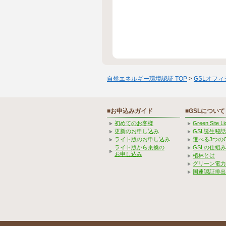
自然エネルギー環境認証 TOP
>
GSLオフ
■お申込みガイド
■GSLについて
初めてのお客様
Green Site 
更新のお申し込み
GSL誕生秘話
ライト版のお申し込み
選べる3つの
ライト版から乗換の
GSLの仕組
お申し込み
植林とは
グリーン電力
国連認証排出