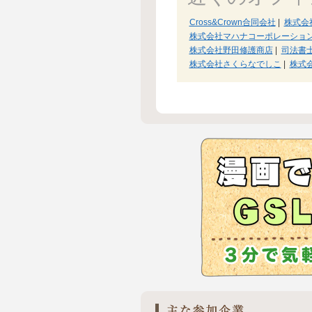
Cross&Crown合同会社
|
株式会
株式会社マハナコーポレーショ
株式会社野田修護商店
|
司法書
株式会社さくらなでしこ
|
株式