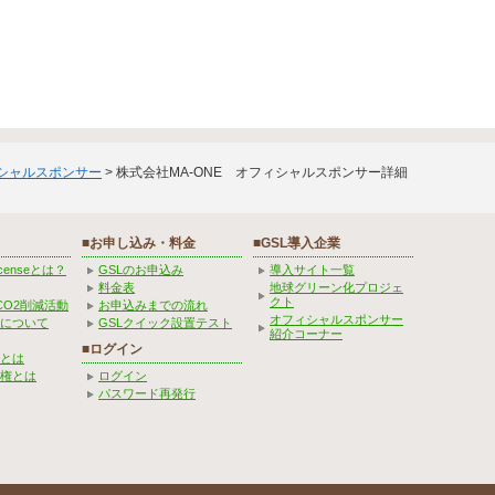
ィシャルスポンサー
> 株式会社MA-ONE オフィシャルスポンサー詳細
■お申し込み・料金
■GSL導入企業
Licenseとは？
GSLのお申込み
導入サイト一覧
料金表
地球グリーン化プロジェ
クト
CO2削減活動
お申込みまでの流れ
オフィシャルスポンサー
みについて
GSLクイック設置テスト
紹介コーナー
■ログイン
とは
権とは
ログイン
パスワード再発行