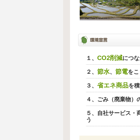
CO2削減
１、
につな
節水
節電
２、
、
をこ
省エネ商品
３、
を積
４、ごみ（廃棄物）
５、自社サービス・
う