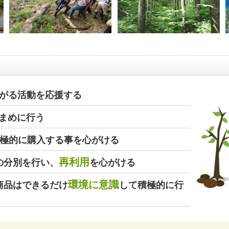
がる活動を応援する
まめに行う
極的に購入する事を心がける
再利用
の分別を行い、
を心がける
環境に意識
商品はできるだけ
して積極的に行