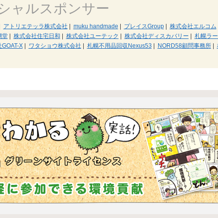
シャルスポンサー
|
アトリエテッラ株式会社
|
muku handmade
|
プレイスGroup
|
株式会社エルコム
潮堂
|
株式会社住宅日和
|
株式会社ユーテック
|
株式会社ディスカバリー
|
札幌ラー
GOAT-X
|
ワタショウ株式会社
|
札幌不用品回収Nexus53
|
NORD58顧問事務所
|