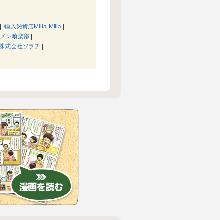
|
輸入雑貨店Milla-Milla
|
メン喰楽部
|
株式会社ソラチ
|