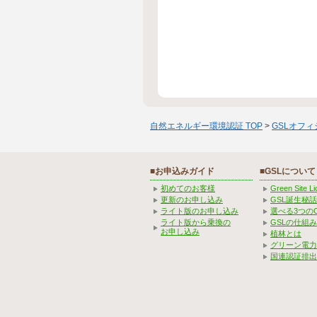
自然エネルギー環境認証 TOP
>
GSLオフ
■お申込みガイド
■GSLについて
初めてのお客様
Green Site 
更新のお申し込み
GSL誕生秘話
ライト版のお申し込み
選べる3つの
ライト版から乗換の
GSLの仕組
お申し込み
植林とは
グリーン電力
国連認証排出