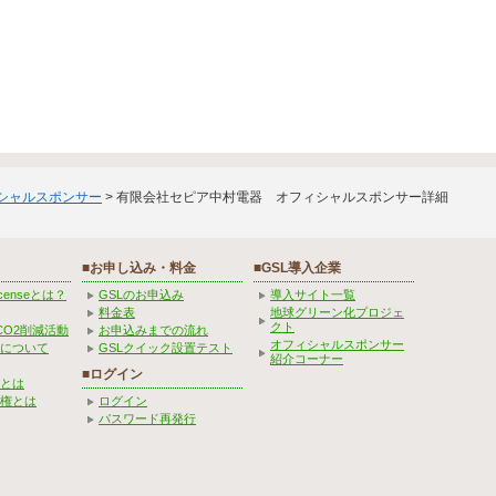
ィシャルスポンサー
> 有限会社セピア中村電器 オフィシャルスポンサー詳細
■お申し込み・料金
■GSL導入企業
Licenseとは？
GSLのお申込み
導入サイト一覧
料金表
地球グリーン化プロジェ
クト
CO2削減活動
お申込みまでの流れ
オフィシャルスポンサー
みについて
GSLクイック設置テスト
紹介コーナー
■ログイン
とは
権とは
ログイン
パスワード再発行