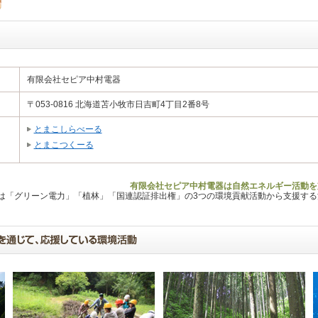
有限会社セピア中村電器
〒053-0816 北海道苫小牧市日吉町4丁目2番8号
とまこしらべーる
とまこつくーる
有限会社セピア中村電器は自然エネルギー活動を
Lは「グリーン電力」「植林」「国連認証排出権」の3つの環境貢献活動から支援す