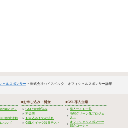
ィシャルスポンサー
> 株式会社ハイスペック オフィシャルスポンサー詳細
■お申し込み・料金
■GSL導入企業
Licenseとは？
GSLのお申込み
導入サイト一覧
料金表
地球グリーン化プロジェ
クト
CO2削減活動
お申込みまでの流れ
オフィシャルスポンサー
みについて
GSLクイック設置テスト
紹介コーナー