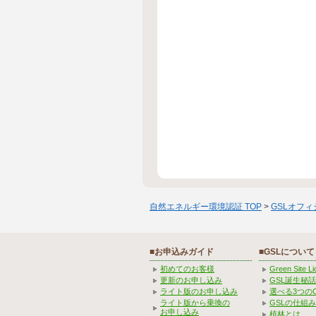
自然エネルギー環境認証 TOP
>
GSLオフ
■お申込みガイド
■GSLについて
初めてのお客様
Green Site 
更新のお申し込み
GSL誕生秘話
ライト版のお申し込み
選べる3つの
ライト版から乗換の
GSLの仕組
お申し込み
植林とは