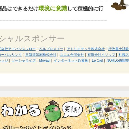
環境に意識
商品はできるだけ
して積極的に行
シャルスポンサー
式会社アドバンスフロー
|
ベルプロメイツ
|
アトリエテッラ株式会社
|
行政書士試験
ローバルリンク
|
日新堂印刷株式会社
|
ユニエ合同会社
|
有限会社イソップ
|
札幌ス
レッジ
|
ソーシャライズ
|
Movavi
|
インターネット貯蓄術
|
Le Ciel
|
NORD58顧