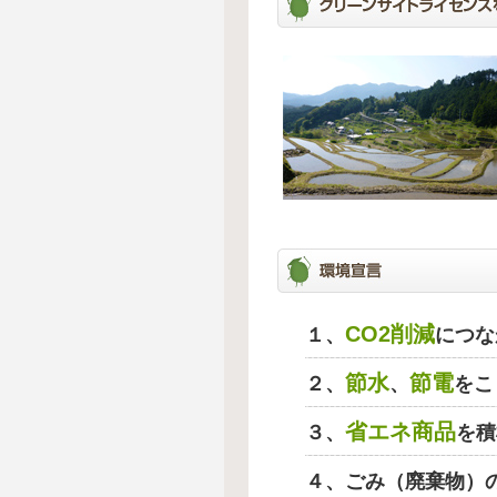
CO2削減
１、
につな
節水
節電
２、
、
をこ
省エネ商品
３、
を積
４、ごみ（廃棄物）