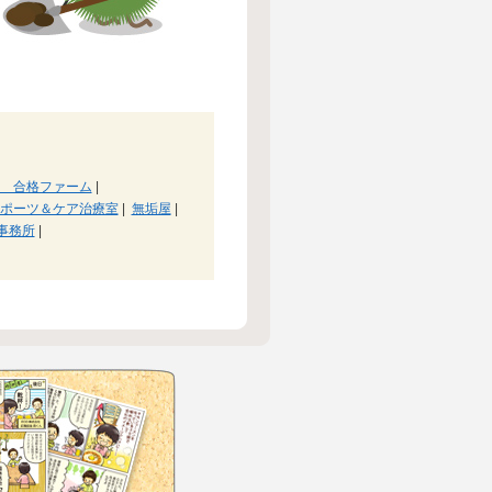
 合格ファーム
|
ポーツ＆ケア治療室
|
無垢屋
|
問事務所
|