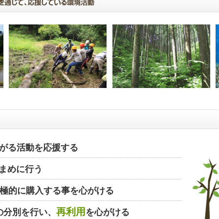
がる活動を応援する
まめに行う
極的に購入する事を心がける
再利用
の分別を行い、
を心がける