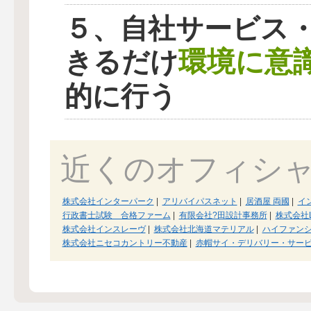
５、自社サービス
環境に意
きるだけ
的に行う
近くのオフィシ
株式会社インターパーク
|
アリバイパスネット
|
居酒屋 両國
|
イ
行政書士試験 合格ファーム
|
有限会社?田設計事務所
|
株式会社L
株式会社インスレーヴ
|
株式会社北海道マテリアル
|
ハイファン
株式会社ニセコカントリー不動産
|
赤帽サイ・デリバリー・サー