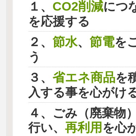
CO2削減
１、
につ
を応援する
節水
節電
２、
、
を
う
省エネ商品
３、
を
入する事を心がけ
４、ごみ（廃棄物
再利用
行い、
を心