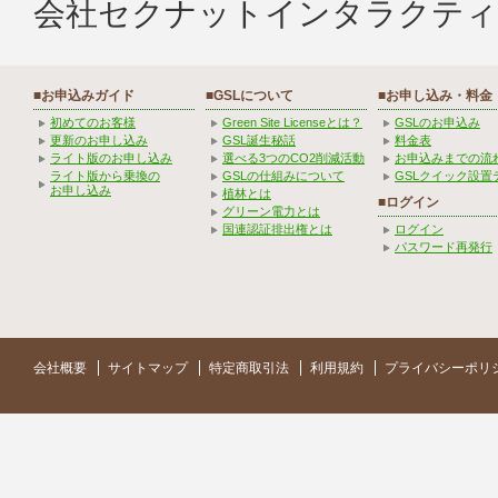
会社セクナットインタラクティ
■お申込みガイド
■GSLについて
■お申し込み・料金
初めてのお客様
Green Site Licenseとは？
GSLのお申込み
更新のお申し込み
GSL誕生秘話
料金表
ライト版のお申し込み
選べる3つのCO2削減活動
お申込みまでの流
ライト版から乗換の
GSLの仕組みについて
GSLクイック設置
お申し込み
植林とは
■ログイン
グリーン電力とは
国連認証排出権とは
ログイン
パスワード再発行
会社概要
サイトマップ
特定商取引法
利用規約
プライバシーポリ