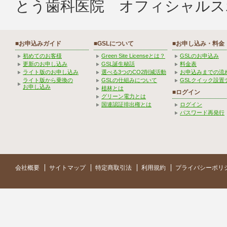
とう歯科医院 オフィシャルス
■お申込みガイド
■GSLについて
■お申し込み・料金
初めてのお客様
Green Site Licenseとは？
GSLのお申込み
更新のお申し込み
GSL誕生秘話
料金表
ライト版のお申し込み
選べる3つのCO2削減活動
お申込みまでの流
ライト版から乗換の
GSLの仕組みについて
GSLクイック設置
お申し込み
植林とは
■ログイン
グリーン電力とは
国連認証排出権とは
ログイン
パスワード再発行
会社概要
サイトマップ
特定商取引法
利用規約
プライバシーポリ