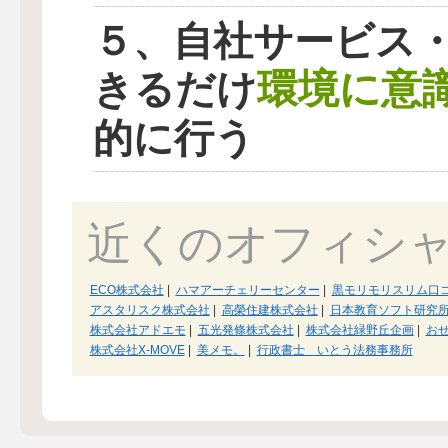
５、自社サービス
環境に意
きるだけ
的に行う
近くのオフィシ
ECO株式会社
|
ハマアーチェリーセンター
|
黒モリモリスリム口
アスタリスク株式会社
|
高榮住建株式会社
|
日本教育ソフト研究
株式会社アドエモ
|
五光発條株式会社
|
株式会社緑野丘企画
|
おせ
株式会社X-MOVE
|
美メモ。
|
行政書士 いとう法務事務所