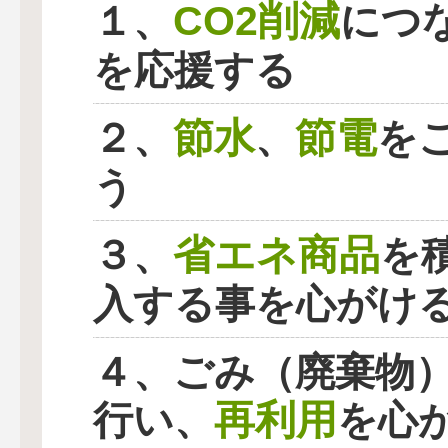
CO2削減
１、
につ
を応援する
節水
節電
２、
、
を
う
省エネ商品
３、
を
入する事を心がけ
４、ごみ（廃棄物
再利用
行い、
を心