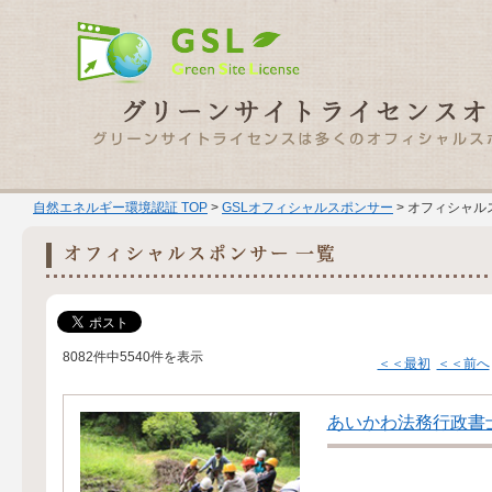
自然エネルギー環境認証 TOP
>
GSLオフィシャルスポンサー
> オフィシャル
8082件中5540件を表示
＜＜最初
＜＜前へ
あいかわ法務行政書