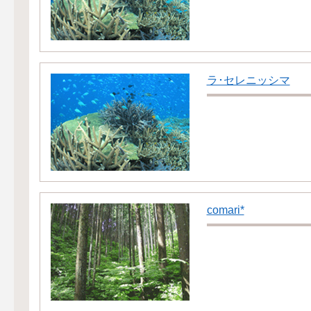
ラ･セレニッシマ
comari*