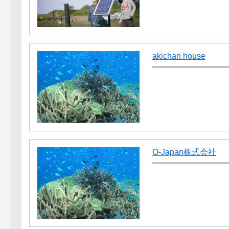
akichan house
O-Japan株式会社