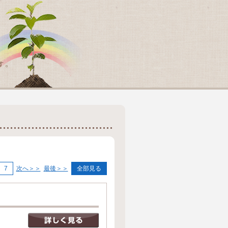
7
次へ＞＞
最後＞＞
全部見る