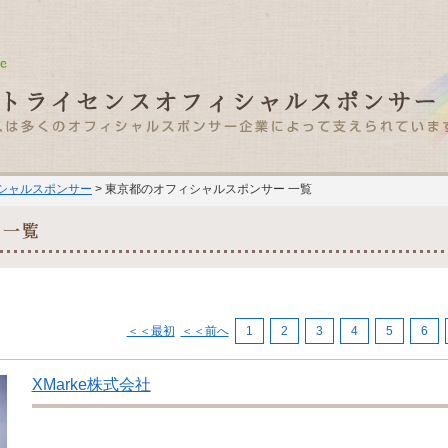
ィシャルスポンサー
> 東京都のオフィシャルスポンサー 一覧
＜＜最初
＜＜前へ
1
2
3
4
5
6
XMarke株式会社