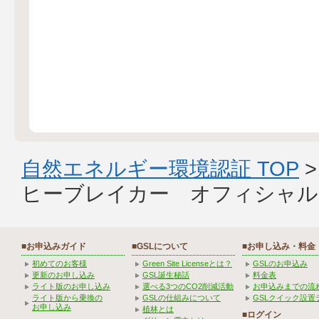
自然エネルギー環境認証 TOP
ヒーブレイカー オフィシャル
■お申込みガイド
■GSLについて
■お申し込み・料金
初めてのお客様
Green Site Licenseとは？
GSLのお申込み
更新のお申し込み
GSL誕生秘話
料金表
ライト版のお申し込み
選べる3つのCO2削減活動
お申込みまでの流
ライト版から乗換の
GSLの仕組みについて
GSLクイック設置
お申し込み
植林とは
■ログイン