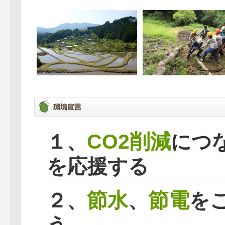
CO2削減
１、
につ
を応援する
節水
節電
２、
、
を
う