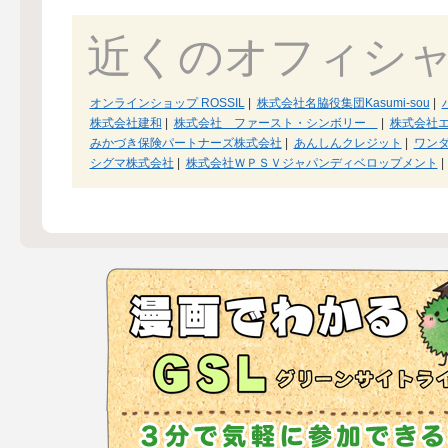
近くのオフィシ
オンラインショップ ROSSIL
|
株式会社名脇役集団Kasumi-sou
|
株式会社建和
|
株式会社 ファースト・シンボリー
|
株式会社
みかづき保険パートナーズ株式会社
|
あんしんクレジット
|
ワン
シグマ株式会社
|
株式会社ＷＰＳＶジャパンディベロップメント
|