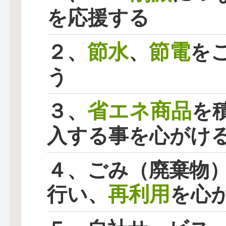
を応援する
節水
節電
２、
、
を
う
省エネ商品
３、
を
入する事を心がけ
４、ごみ（廃棄物
再利用
行い、
を心