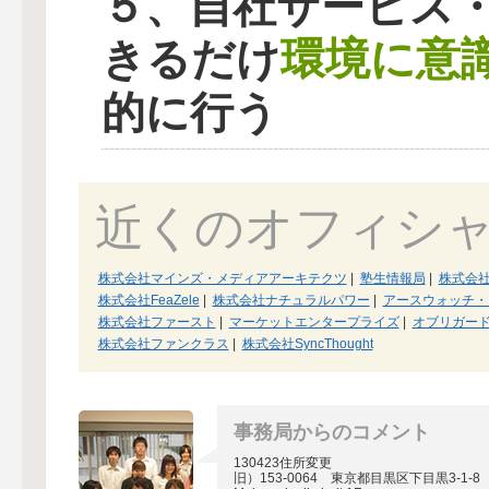
５、自社サービス
環境に意
きるだけ
的に行う
近くのオフィシ
株式会社マインズ・メディアアーキテクツ
|
塾生情報局
|
株式会社A
株式会社FeaZele
|
株式会社ナチュラルパワー
|
アースウォッチ・
株式会社ファースト
|
マーケットエンタープライズ
|
オブリガー
株式会社ファンクラス
|
株式会社SyncThought
事務局からのコメント
130423住所変更
旧）153-0064 東京都目黒区下目黒3-1-8