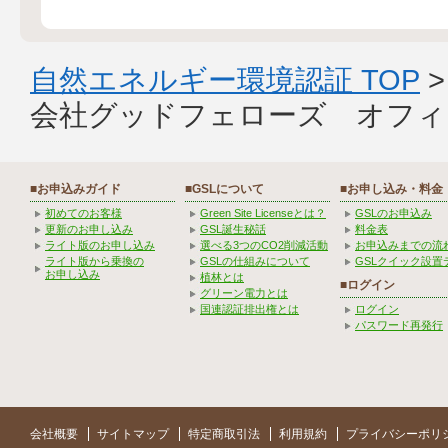
自然エネルギー環境認証 TOP
会社グッドフェローズ オフィ
■お申込みガイド
■GSLについて
■お申し込み・料金
初めてのお客様
Green Site Licenseとは？
GSLのお申込み
更新のお申し込み
GSL誕生秘話
料金表
ライト版のお申し込み
選べる3つのCO2削減活動
お申込みまでの流
ライト版から乗換の
GSLの仕組みについて
GSLクイック設置
お申し込み
植林とは
■ログイン
グリーン電力とは
国連認証排出権とは
ログイン
パスワード再発行
会社概要
サイトマップ
特定商取引法
利用規約
プライバシーポリ