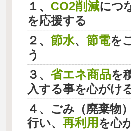
CO2削減
１、
につ
を応援する
節水
節電
２、
、
を
う
省エネ商品
３、
を
入する事を心がけ
４、ごみ（廃棄物
再利用
行い、
を心