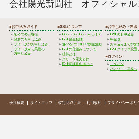
会社陽光新聞社 オフィシャル
■お申込みガイド
■GSLについて
■お申し込み・料金
初めてのお客様
Green Site Licenseとは？
GSLのお申込み
更新のお申し込み
GSL誕生秘話
料金表
ライト版のお申し込み
選べる3つのCO2削減活動
お申込みまでの流
ライト版から乗換の
GSLの仕組みについて
GSLクイック設置
お申し込み
植林とは
■ログイン
グリーン電力とは
国連認証排出権とは
ログイン
パスワード再発行
会社概要
サイトマップ
特定商取引法
利用規約
プライバシーポリ