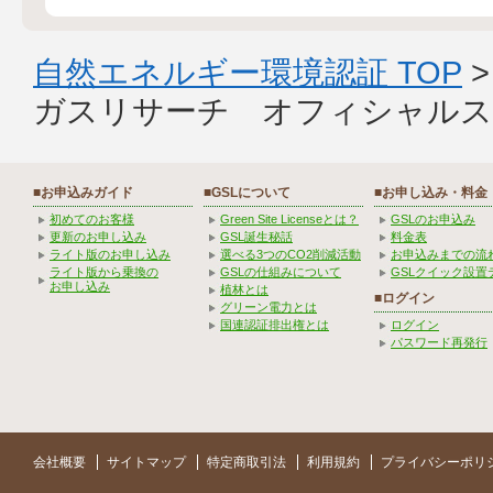
自然エネルギー環境認証 TOP
ガスリサーチ オフィシャルス
■お申込みガイド
■GSLについて
■お申し込み・料金
初めてのお客様
Green Site Licenseとは？
GSLのお申込み
更新のお申し込み
GSL誕生秘話
料金表
ライト版のお申し込み
選べる3つのCO2削減活動
お申込みまでの流
ライト版から乗換の
GSLの仕組みについて
GSLクイック設置
お申し込み
植林とは
■ログイン
グリーン電力とは
国連認証排出権とは
ログイン
パスワード再発行
会社概要
サイトマップ
特定商取引法
利用規約
プライバシーポリ