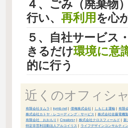
４、ごみ（廃棄物
再利用
行い、
を心
５、自社サービス
環境に意
きるだけ
的に行う
近くのオフィシ
有限会社タムラ
|
kymb.net
|
僕俺株式会社
|
しもじま運輸
|
有限
株式会社カトヤ・レコーディング・サービス
|
株式会社佐藤電機
有限会社 おおもり
|
Creators+
|
株式会社クロスフィールド
|
新
特定非営利活動法人アルコイリス
|
ライフデザインコンサルティ