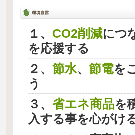
CO2削減
１、
につ
を応援する
節水
節電
２、
、
を
う
省エネ商品
３、
を
入する事を心がけ