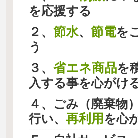
を応援する
節水
節電
２、
、
を
う
省エネ商品
３、
を
入する事を心がけ
４、ごみ（廃棄物
再利用
行い、
を心