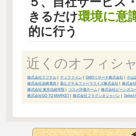
５、自社サービス
環境に意
きるだけ
的に行う
近くのオフィシ
株式会社ラフテル
|
ディファイン
|
GMOリサーチ株式会社
|
小山
株式会社浜崎電気
|
薬ヒグチ＆ファーマライズ株式会社
|
株式会
株式会社 東京法経学院
|
コスメ評価チーム
|
株式会社ビーンズコ
株式会社GO TO MARKET
|
株式会社フラクシオジャパン
|
Select