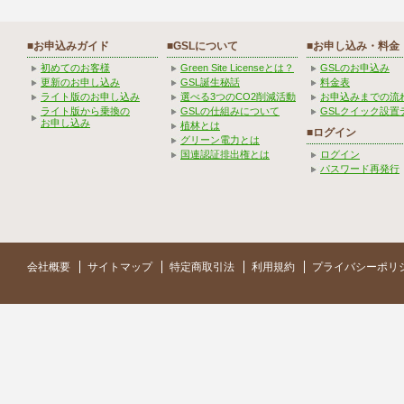
■お申込みガイド
■GSLについて
■お申し込み・料金
初めてのお客様
Green Site Licenseとは？
GSLのお申込み
更新のお申し込み
GSL誕生秘話
料金表
ライト版のお申し込み
選べる3つのCO2削減活動
お申込みまでの流
ライト版から乗換の
GSLの仕組みについて
GSLクイック設置
お申し込み
植林とは
■ログイン
グリーン電力とは
国連認証排出権とは
ログイン
パスワード再発行
会社概要
サイトマップ
特定商取引法
利用規約
プライバシーポリ