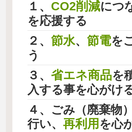
CO2削減
１、
につ
を応援する
節水
節電
２、
、
を
う
省エネ商品
３、
を
入する事を心がけ
４、ごみ（廃棄物
再利用
行い、
を心