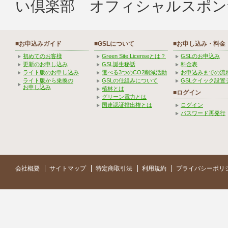
い倶楽部 オフィシャルスポン
■お申込みガイド
■GSLについて
■お申し込み・料金
初めてのお客様
Green Site Licenseとは？
GSLのお申込み
更新のお申し込み
GSL誕生秘話
料金表
ライト版のお申し込み
選べる3つのCO2削減活動
お申込みまでの流
ライト版から乗換の
GSLの仕組みについて
GSLクイック設置
お申し込み
植林とは
■ログイン
グリーン電力とは
国連認証排出権とは
ログイン
パスワード再発行
会社概要
サイトマップ
特定商取引法
利用規約
プライバシーポリ