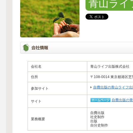
青山ライ
会社名
青山ライフ出版株式会社
住所
〒108-0014 東京都港区芝
自費出版の青山ライフ出
参加サイト
自費出版の青
サイト
自費出版
社史制作
業務概要
出版
自分史制作