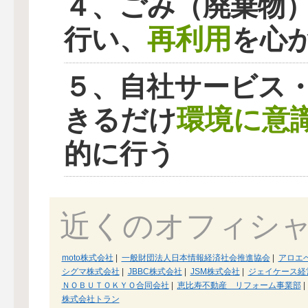
４、ごみ（廃棄物
再利用
行い、
を心
５、自社サービス
環境に意
きるだけ
的に行う
近くのオフィシ
moto株式会社
|
一般財団法人日本情報経済社会推進協会
|
アロエ
シグマ株式会社
|
JBBC株式会社
|
JSM株式会社
|
ジェイケース経
ＮＯＢＵＴＯＫＹＯ合同会社
|
恵比寿不動産 リフォーム事業部
|
株式会社トラン