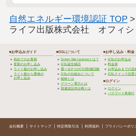
自然エネルギー環境認証 TOP
ライフ出版株式会社 オフィシ
■お申込みガイド
■GSLについて
■お申し込み・料金
初めてのお客様
Green Site Licenseとは？
GSLのお申込み
更新のお申し込み
GSL誕生秘話
料金表
ライト版のお申し込み
選べる3つのCO2削減活動
お申込みまでの流
ライト版から乗換の
GSLの仕組みについて
GSLクイック設置
お申し込み
植林とは
■ログイン
グリーン電力とは
国連認証排出権とは
ログイン
パスワード再発行
会社概要
サイトマップ
特定商取引法
利用規約
プライバシーポリ