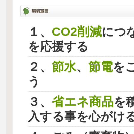
CO2削減
１、
につ
を応援する
節水
節電
２、
、
を
う
省エネ商品
３、
を
入する事を心がけ