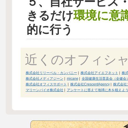
５、自社サービス
環境に意
きるだけ
的に行う
近くのオフィシ
株式会社リリーベル・カンパニー
|
株式会社アイエフネット
|
株
株式会社メディアジーン
|
micane
|
全国健康生活普及会（全健会
株式会社オフィスサポート
|
株式会社CrescentAgency
|
株式会社
マリーンバイオ株式会社
|
アンケートに答えて地球に木を植えよ