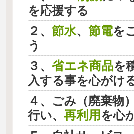
を応援する
節水
節電
２、
、
を
う
省エネ商品
３、
を
入する事を心がけ
４、ごみ（廃棄物
再利用
行い、
を心