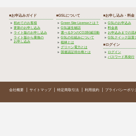
■お申込みガイド
■GSLについて
■お申し込み・料金
初めてのお客様
Green Site Licenseとは？
GSLのお申込み
更新のお申し込み
GSL誕生秘話
料金表
ライト版のお申し込み
選べる3つのCO2削減活動
お申込みまでの流
ライト版から乗換の
GSLの仕組みについて
GSLクイック設置
お申し込み
植林とは
■ログイン
グリーン電力とは
国連認証排出権とは
ログイン
パスワード再発行
会社概要
サイトマップ
特定商取引法
利用規約
プライバシーポリ