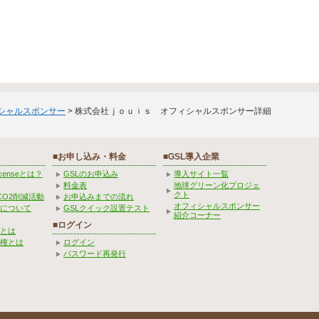
ィシャルスポンサー
> 株式会社ｊｏｕｉｓ オフィシャルスポンサー詳細
■お申し込み・料金
■GSL導入企業
Licenseとは？
GSLのお申込み
導入サイト一覧
料金表
地球グリーン化プロジェ
クト
CO2削減活動
お申込みまでの流れ
オフィシャルスポンサー
みについて
GSLクイック設置テスト
紹介コーナー
■ログイン
とは
権とは
ログイン
パスワード再発行