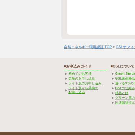
自然エネルギー環境認証 TOP
>
GSLオフ
■お申込みガイド
■GSLについて
初めてのお客様
Green Site 
更新のお申し込み
GSL誕生秘話
ライト版のお申し込み
選べる3つの
ライト版から乗換の
GSLの仕組
お申し込み
植林とは
グリーン電力
国連認証排出