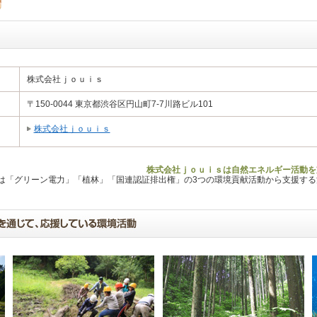
株式会社ｊｏｕｉｓ
〒150-0044 東京都渋谷区円山町7-7川路ビル101
株式会社ｊｏｕｉｓ
株式会社ｊｏｕｉｓは自然エネルギー活動を
Lは「グリーン電力」「植林」「国連認証排出権」の3つの環境貢献活動から支援す