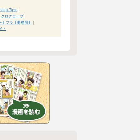
ing-Tips-
|
イクログローブ
|
ーナブラ【事務局】
|
イト