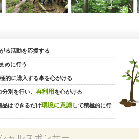
がる活動を応援する
まめに行う
極的に購入する事を心がける
再利用
の分別を行い、
を心がける
環境に意識
商品はできるだけ
して積極的に行
シャルスポンサー