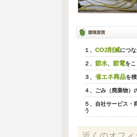
CO2削減
１、
につな
節水
節電
２、
、
をこ
省エネ商品
３、
を積
４、ごみ（廃棄物）
５、自社サービス・
う
近くのオフィ