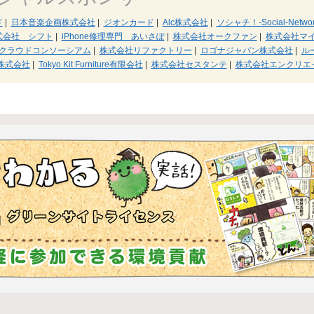
ド
|
日本音楽企画株式会社
|
ジオンカード
|
Alc株式会社
|
ソシャチ！-Social-Network
式会社 シフト
|
iPhone修理専門 あいさぽ
|
株式会社オークファン
|
株式会社マ
S･クラウドコンソーシアム
|
株式会社リファクトリー
|
ロゴナジャパン株式会社
|
ル
R株式会社
|
Tokyo Kit Furniture有限会社
|
株式会社セスタンテ
|
株式会社エンクリエ