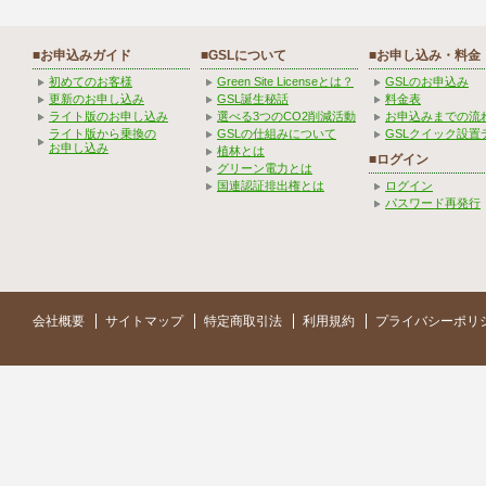
■お申込みガイド
■GSLについて
■お申し込み・料金
初めてのお客様
Green Site Licenseとは？
GSLのお申込み
更新のお申し込み
GSL誕生秘話
料金表
ライト版のお申し込み
選べる3つのCO2削減活動
お申込みまでの流
ライト版から乗換の
GSLの仕組みについて
GSLクイック設置
お申し込み
植林とは
■ログイン
グリーン電力とは
国連認証排出権とは
ログイン
パスワード再発行
会社概要
サイトマップ
特定商取引法
利用規約
プライバシーポリ