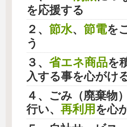
を応援する
節水
節電
２、
、
を
う
省エネ商品
３、
を
入する事を心がけ
４、ごみ（廃棄物
再利用
行い、
を心