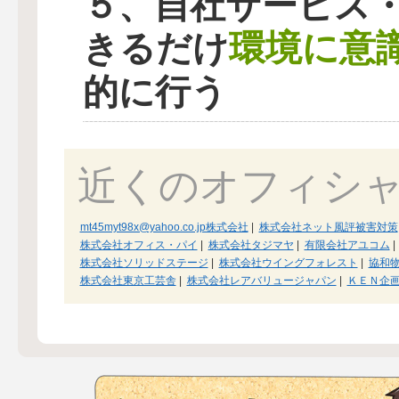
５、自社サービス
環境に意
きるだけ
的に行う
近くのオフィシ
mt45myt98x@yahoo.co.jp株式会社
|
株式会社ネット風評被害対策
株式会社オフィス・パイ
|
株式会社タジマヤ
|
有限会社アユコム
|
株式会社ソリッドステージ
|
株式会社ウイングフォレスト
|
協和
株式会社東京工芸舎
|
株式会社レアバリュージャパン
|
ＫＥＮ企