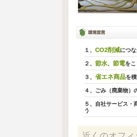
CO2削減
１、
につな
節水
節電
２、
、
をこ
省エネ商品
３、
を積
４、ごみ（廃棄物）
５、自社サービス・
う
近くのオフィ