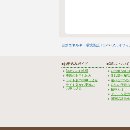
自然エネルギー環境認証 TOP
>
GSLオフ
■お申込みガイド
■GSLについて
初めてのお客様
Green Site 
更新のお申し込み
GSL誕生秘話
ライト版のお申し込み
選べる3つの
ライト版から乗換の
GSLの仕組
お申し込み
植林とは
グリーン電力
国連認証排出