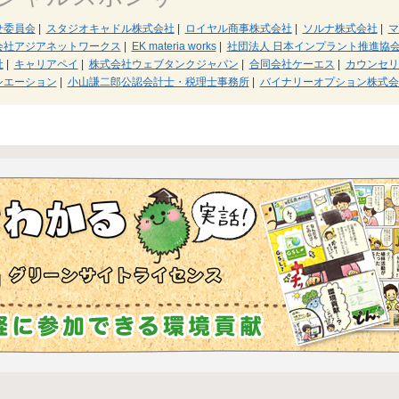
せ委員会
|
スタジオキャドル株式会社
|
ロイヤル商事株式会社
|
ソルナ株式会社
|
マ
会社アジアネットワークス
|
EK materia works
|
社団法人 日本インプラント推進協
社
|
キャリアペイ
|
株式会社ウェブタンクジャパン
|
合同会社ケーエス
|
カウンセリ
シエーション
|
小山謙二郎公認会計士・税理士事務所
|
バイナリーオプション株式会