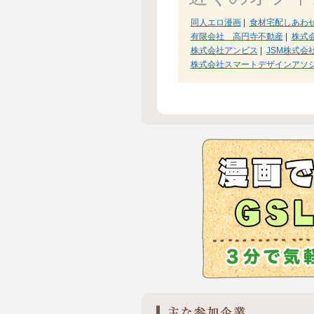
同人エロ漫画
|
食材宅配しあわ
有限会社 高円寺不動産
|
株式
株式会社アンビス
|
JSM株式会
株式会社スマートデザインアソ