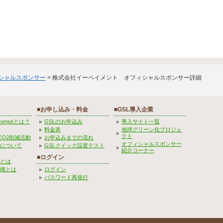
ィシャルスポンサー
> 株式会社イーペイメント オフィシャルスポンサー詳細
■お申し込み・料金
■GSL導入企業
Licenseとは？
GSLのお申込み
導入サイト一覧
料金表
地球グリーン化プロジェ
クト
CO2削減活動
お申込みまでの流れ
オフィシャルスポンサー
みについて
GSLクイック設置テスト
紹介コーナー
■ログイン
とは
権とは
ログイン
パスワード再発行