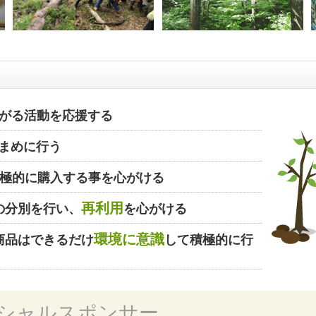
がる活動を応援する
まめに行う
極的に購入する事を心がける
再利用
の分別を行い、
を心がける
環境に意識
商品はできるだけ
して積極的に行
シャルスポンサー