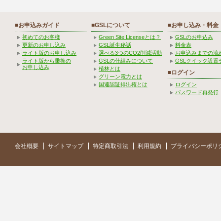
■お申込みガイド
■GSLについて
■お申し込み・料金
初めてのお客様
Green Site Licenseとは？
GSLのお申込み
更新のお申し込み
GSL誕生秘話
料金表
ライト版のお申し込み
選べる3つのCO2削減活動
お申込みまでの流
ライト版から乗換の
GSLの仕組みについて
GSLクイック設置
お申し込み
植林とは
■ログイン
グリーン電力とは
国連認証排出権とは
ログイン
パスワード再発行
会社概要
サイトマップ
特定商取引法
利用規約
プライバシーポリ