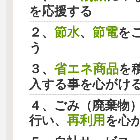
を応援する
節水
節電
２、
、
を
う
省エネ商品
３、
を
入する事を心がけ
４、ごみ（廃棄物
再利用
行い、
を心