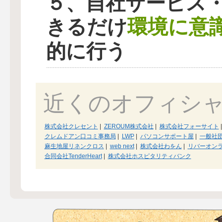
５、自社サービス
環境に意
きるだけ
的に行う
近くのオフィシ
株式会社クレセント
|
ZEROUM株式会社
|
株式会社フォーサイト
|
クレムドアン口コミ事務局
|
LWP
|
パソコンサポート屋
|
一般社
麻生地屋リネンクロス
|
web next
|
株式会社わをん
|
リバーオン
合同会社TenderHeart
|
株式会社ホスピタリティバンク