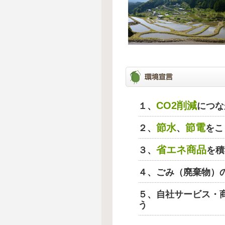
CO2削減
１、
につな
節水
節電
２、
、
をこ
省エネ商品
３、
を積
４、ごみ（廃棄物）
５、自社サービス・
う