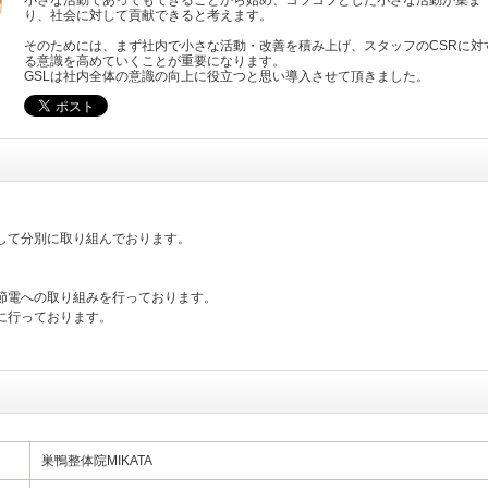
小さな活動であってもできることから始め、コツコツとした小さな活動が集ま
り、社会に対して貢献できると考えます。
そのためには、まず社内で小さな活動・改善を積み上げ、スタッフのCSRに対
る意識を高めていくことが重要になります。
GSLは社内全体の意識の向上に役立つと思い導入させて頂きました。
して分別に取り組んでおります。
節電への取り組みを行っております。
に行っております。
巣鴨整体院MIKATA