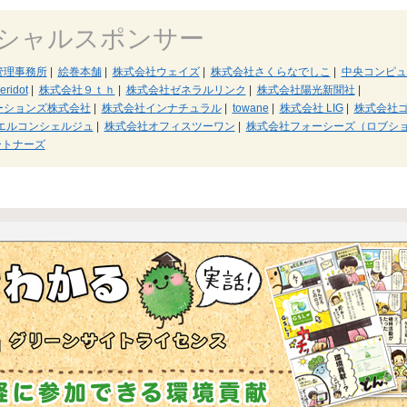
シャルスポンサー
管理事務所
|
絵巻本舗
|
株式会社ウェイズ
|
株式会社さくらなでしこ
|
中央コンピュ
idot
|
株式会社９ｔｈ
|
株式会社ゼネラルリンク
|
株式会社陽光新聞社
|
ーションズ株式会社
|
株式会社インナチュラル
|
towane
|
株式会社 LIG
|
株式会社
エルコンシェルジュ
|
株式会社オフィスツーワン
|
株式会社フォーシーズ（ロブシ
ートナーズ