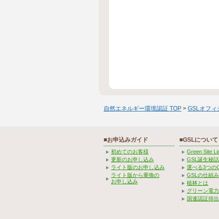
自然エネルギー環境認証 TOP
>
GSLオフ
■お申込みガイド
■GSLについて
初めてのお客様
Green Site 
更新のお申し込み
GSL誕生秘話
ライト版のお申し込み
選べる3つの
ライト版から乗換の
GSLの仕組
お申し込み
植林とは
グリーン電力
国連認証排出