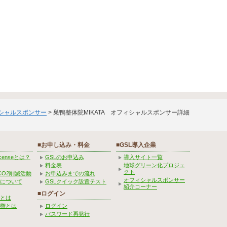
ィシャルスポンサー
> 巣鴨整体院MIKATA オフィシャルスポンサー詳細
■お申し込み・料金
■GSL導入企業
Licenseとは？
GSLのお申込み
導入サイト一覧
料金表
地球グリーン化プロジェ
クト
CO2削減活動
お申込みまでの流れ
オフィシャルスポンサー
みについて
GSLクイック設置テスト
紹介コーナー
■ログイン
とは
権とは
ログイン
パスワード再発行