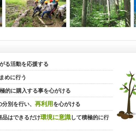
がる活動を応援する
まめに行う
極的に購入する事を心がける
再利用
の分別を行い、
を心がける
環境に意識
商品はできるだけ
して積極的に行