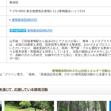
整体院
〒170-0002 東京都豊島区巣鴨1-11-2巣鴨陽光ハイツ214
巣鴨整体院MIKATA
巣鴨整体院MIKATA
山手線・三田線巣鴨駅から徒歩2分とアクセスが良い、整体・カイロプラクテ
は、全国の治療家も来院、技術指導も開催する整体院。おかげさまで口コミ
いただいており、施術実績5万人以上、医師・専門家・プロも通院する整体
りを根本改善！骨盤矯正も得意としています。 当院の施術はボキボキしな
で、高齢の方から乳幼児、妊娠中の方でも安心・安全に受けられる整体院で
ザー院）
巣鴨整体院MIKATAは自然エネルギー活動
Lは「グリーン電力」「植林」「国連認証排出権」の3つの環境貢献活動から支援す