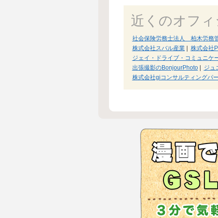
近くのオフィ
社会保険労務士法人 柏木労務
株式会社スバル産業
|
株式会社Per
ジェイ・ドライブ・コミュニケ
出張撮影のBonjourPhoto
|
ジュ
株式会社giコンサルティングパ