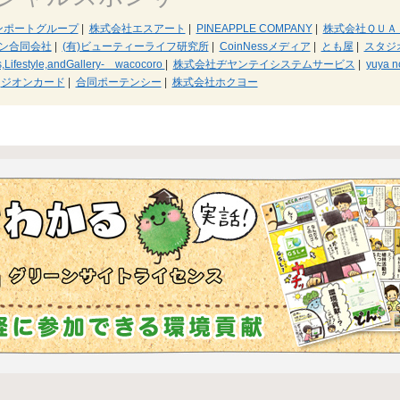
ンポートグループ
|
株式会社エスアート
|
PINEAPPLE COMPANY
|
株式会社ＱＵＡ
ン合同会社
|
(有)ビューティーライフ研究所
|
CoinNessメディア
|
とも屋
|
スタジ
,Lifestyle,andGallery- wacocoro
|
株式会社ヂヤンテイシステムサービス
|
yuya n
ジオンカード
|
合同ポーテンシー
|
株式会社ホクヨー