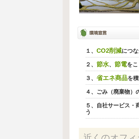
CO2削減
１、
につな
節水
節電
２、
、
をこ
省エネ商品
３、
を積
４、ごみ（廃棄物）
５、自社サービス・
う
近くのオフィ