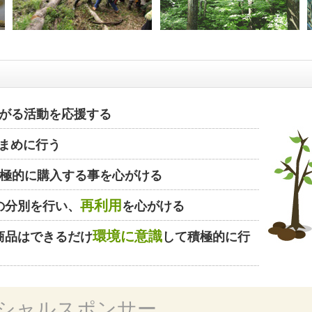
がる活動を応援する
まめに行う
極的に購入する事を心がける
再利用
の分別を行い、
を心がける
環境に意識
商品はできるだけ
して積極的に行
シャルスポンサー