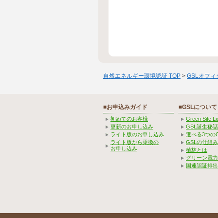
自然エネルギー環境認証 TOP
>
GSLオフ
■お申込みガイド
■GSLについて
初めてのお客様
Green Site 
更新のお申し込み
GSL誕生秘話
ライト版のお申し込み
選べる3つの
ライト版から乗換の
GSLの仕組
お申し込み
植林とは
グリーン電力
国連認証排出