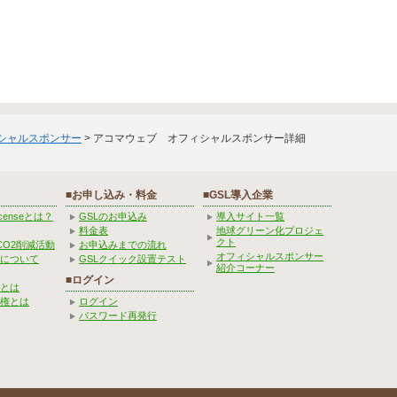
ィシャルスポンサー
> アコマウェブ オフィシャルスポンサー詳細
■お申し込み・料金
■GSL導入企業
Licenseとは？
GSLのお申込み
導入サイト一覧
料金表
地球グリーン化プロジェ
クト
CO2削減活動
お申込みまでの流れ
オフィシャルスポンサー
みについて
GSLクイック設置テスト
紹介コーナー
■ログイン
とは
権とは
ログイン
パスワード再発行