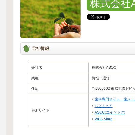
株式会社A
会社名
株式会社ASOC
業種
情報・通信
住所
〒1500002 東京都渋谷区
歯科専門サイト 歯メー
じょぶっと
参加サイト
ASOC(エイソック)
WEB Store