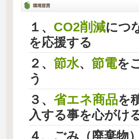
CO2削減
１、
につ
を応援する
節水
節電
２、
、
を
う
省エネ商品
３、
を
入する事を心がけ
４、ごみ（廃棄物