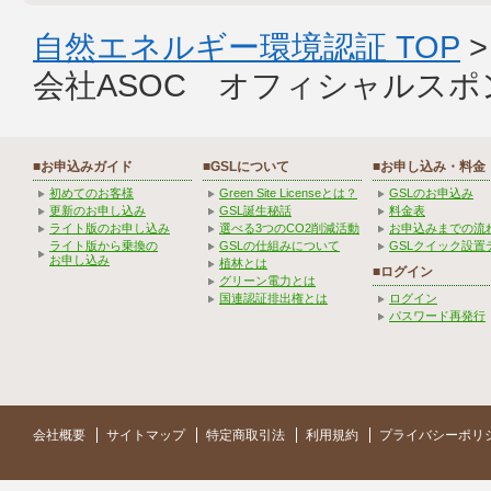
自然エネルギー環境認証 TOP
会社ASOC オフィシャルスポ
■お申込みガイド
■GSLについて
■お申し込み・料金
初めてのお客様
Green Site Licenseとは？
GSLのお申込み
更新のお申し込み
GSL誕生秘話
料金表
ライト版のお申し込み
選べる3つのCO2削減活動
お申込みまでの流
ライト版から乗換の
GSLの仕組みについて
GSLクイック設置
お申し込み
植林とは
■ログイン
グリーン電力とは
国連認証排出権とは
ログイン
パスワード再発行
会社概要
サイトマップ
特定商取引法
利用規約
プライバシーポリ