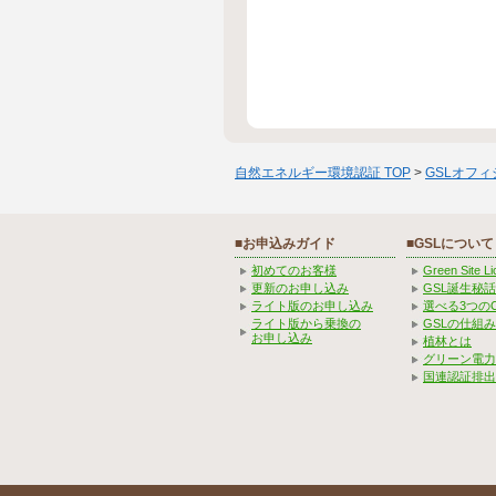
自然エネルギー環境認証 TOP
>
GSLオフ
■お申込みガイド
■GSLについて
初めてのお客様
Green Site 
更新のお申し込み
GSL誕生秘話
ライト版のお申し込み
選べる3つの
ライト版から乗換の
GSLの仕組
お申し込み
植林とは
グリーン電力
国連認証排出