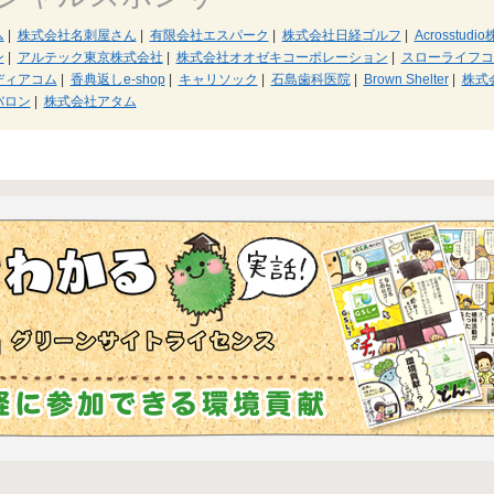
ム
|
株式会社名刺屋さん
|
有限会社エスパーク
|
株式会社日経ゴルフ
|
Acrosstud
ン
|
アルテック東京株式会社
|
株式会社オオゼキコーポレーション
|
スローライフコ
ディアコム
|
香典返しe-shop
|
キャリソック
|
石島歯科医院
|
Brown Shelter
|
株式
バロン
|
株式会社アタム