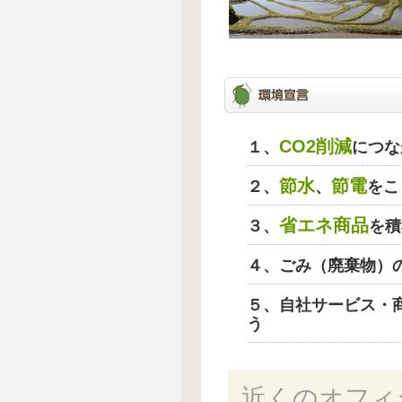
CO2削減
１、
につな
節水
節電
２、
、
をこ
省エネ商品
３、
を積
４、ごみ（廃棄物）
５、自社サービス・
う
近くのオフィ