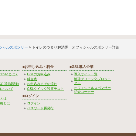
ィシャルスポンサー
> トイレのつまり解消隊 オフィシャルスポンサー詳細
■お申し込み・料金
■GSL導入企業
Licenseとは？
GSLのお申込み
導入サイト一覧
料金表
地球グリーン化プロジェ
クト
CO2削減活動
お申込みまでの流れ
オフィシャルスポンサー
みについて
GSLクイック設置テスト
紹介コーナー
■ログイン
とは
権とは
ログイン
パスワード再発行