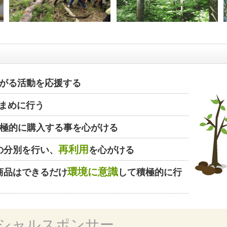
がる活動を応援する
まめに行う
極的に購入する事を心がける
再利用
の分別を行い、
を心がける
環境に意識
商品はできるだけ
して積極的に行
シャルスポンサー