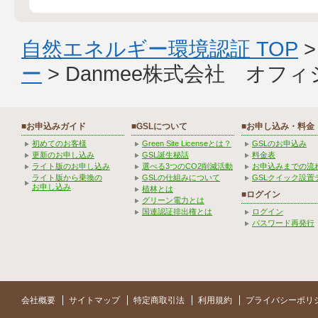
自然エネルギー環境認証 TOP
ー
> Danmee株式会社 オフ
■お申込みガイド
■GSLについて
■お申し込み・料金
初めてのお客様
Green Site Licenseとは？
GSLのお申込み
更新のお申し込み
GSL誕生秘話
料金表
ライト版のお申し込み
選べる3つのCO2削減活動
お申込みまでの流
ライト版から乗換の
GSLの仕組みについて
GSLクイック設置
お申し込み
植林とは
■ログイン
グリーン電力とは
国連認証排出権とは
ログイン
パスワード再発行
会社概要
サイトマップ
特定商取引法
利用規約
プライバシーポリ