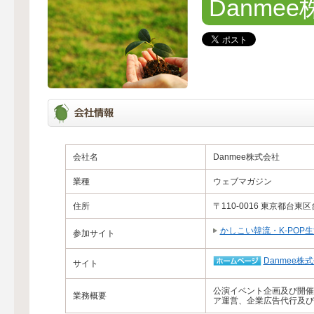
Danme
会社名
Danmee株式会社
業種
ウェブマガジン
住所
〒110-0016 東京都台東
かしこい韓流・K-POP生
参加サイト
Danmee株
サイト
公演イベント企画及び開催
業務概要
ア運営、企業広告代行及び