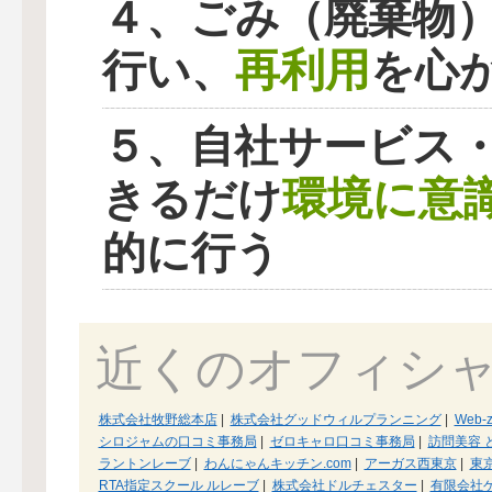
４、ごみ（廃棄物
再利用
行い、
を心
５、自社サービス
環境に意
きるだけ
的に行う
近くのオフィシ
株式会社牧野総本店
|
株式会社グッドウィルプランニング
|
Web-z
シロジャムの口コミ事務局
|
ゼロキャロ口コミ事務局
|
訪問美容 
ラントンレーブ
|
わんにゃんキッチン.com
|
アーガス西東京
|
東京
RTA指定スクール ルレーブ
|
株式会社ドルチェスター
|
有限会社