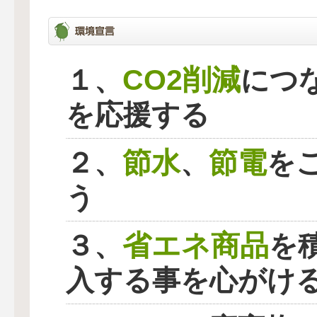
CO2削減
１、
につ
を応援する
節水
節電
２、
、
を
う
省エネ商品
３、
を
入する事を心がけ