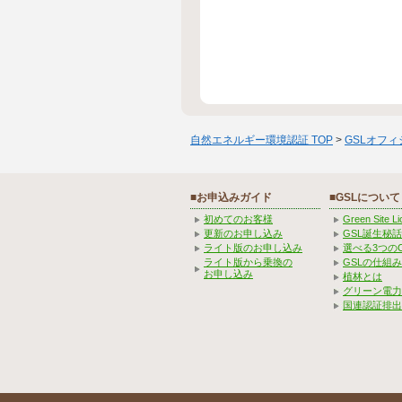
自然エネルギー環境認証 TOP
>
GSLオフ
■お申込みガイド
■GSLについて
初めてのお客様
Green Site 
更新のお申し込み
GSL誕生秘話
ライト版のお申し込み
選べる3つの
ライト版から乗換の
GSLの仕組
お申し込み
植林とは
グリーン電力
国連認証排出