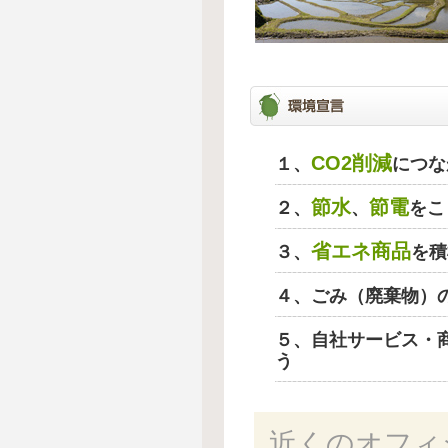
CO2削減
１、
につな
節水
節電
２、
、
をこ
省エネ商品
３、
を積
４、ごみ（廃棄物）
５、自社サービス・
う
近くのオフィ