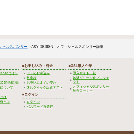
ィシャルスポンサー
> A&Y DESIGN オフィシャルスポンサー詳細
■お申し込み・料金
■GSL導入企業
Licenseとは？
GSLのお申込み
導入サイト一覧
料金表
地球グリーン化プロジェ
クト
CO2削減活動
お申込みまでの流れ
オフィシャルスポンサー
みについて
GSLクイック設置テスト
紹介コーナー
■ログイン
とは
権とは
ログイン
パスワード再発行