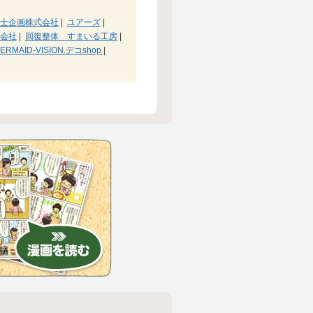
士企画株式会社
|
ユアーズ
|
会社
|
回復整体 すまいる工房
|
ID-VISION.デコshop
|