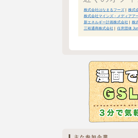
株式会社はなまるフーズ
|
株式
株式会社マインズ・メディアア
新エネルギー計画株式会社
|
株式
三裕通商株式会社
|
任意団体 J