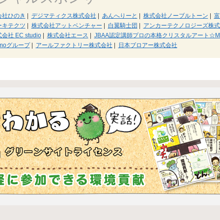
会社ひのき
|
デジマティクス株式会社
|
あんへりーと
|
株式会社ノーブルトーン
|
富
ーキテクツ
|
株式会社アットベンチャー
|
白翼騎士団
|
アンカーテクノロジーズ株式
会社 EC studio
|
株式会社エース
|
JBAA認定講師プロの本格クリスタルアート☆MERMA
umoグループ
|
アールファクトリー株式会社
|
日本ブロアー株式会社