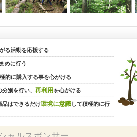
がる活動を応援する
まめに行う
極的に購入する事を心がける
再利用
の分別を行い、
を心がける
環境に意識
商品はできるだけ
して積極的に行
シャルスポンサー