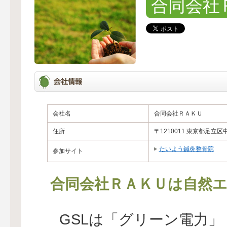
合同会社
会社名
合同会社ＲＡＫＵ
住所
〒1210011 東京都足立区
たいよう鍼灸整骨院
参加サイト
合同会社ＲＡＫＵは自然エ
GSLは「グリーン電力