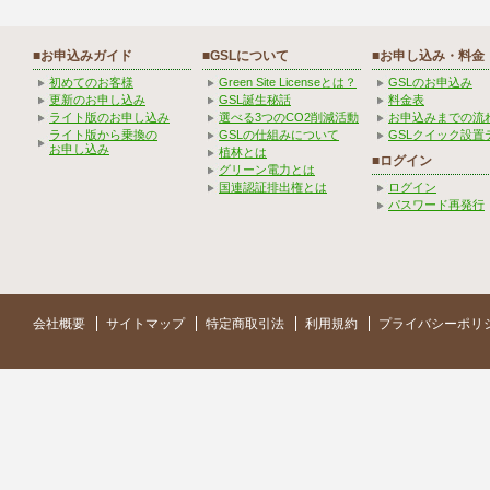
■お申込みガイド
■GSLについて
■お申し込み・料金
初めてのお客様
Green Site Licenseとは？
GSLのお申込み
更新のお申し込み
GSL誕生秘話
料金表
ライト版のお申し込み
選べる3つのCO2削減活動
お申込みまでの流
ライト版から乗換の
GSLの仕組みについて
GSLクイック設置
お申し込み
植林とは
■ログイン
グリーン電力とは
国連認証排出権とは
ログイン
パスワード再発行
会社概要
サイトマップ
特定商取引法
利用規約
プライバシーポリ