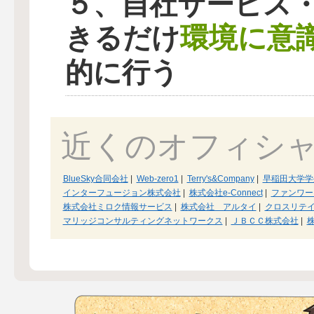
５、自社サービス
環境に意
きるだけ
的に行う
近くのオフィシ
BlueSky合同会社
|
Web-zero1
|
Terry's&Company
|
早稲田大学学生環
インターフュージョン株式会社
|
株式会社e-Connect
|
ファンワー
株式会社ミロク情報サービス
|
株式会社 アルタイ
|
クロスリテ
マリッジコンサルティングネットワークス
|
ＪＢＣＣ株式会社
|