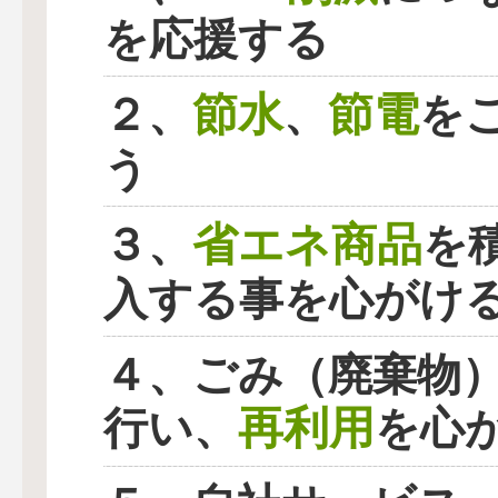
を応援する
節水
節電
２、
、
を
う
省エネ商品
３、
を
入する事を心がけ
４、ごみ（廃棄物
再利用
行い、
を心