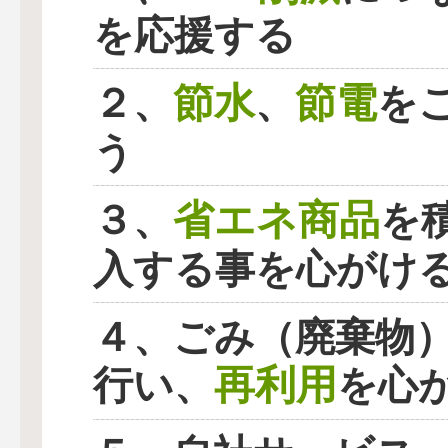
を応援する
節水
節電
２、
、
を
う
省エネ商品
３、
を
入する事を心がけ
４、ごみ（廃棄物
再利用
行い、
を心