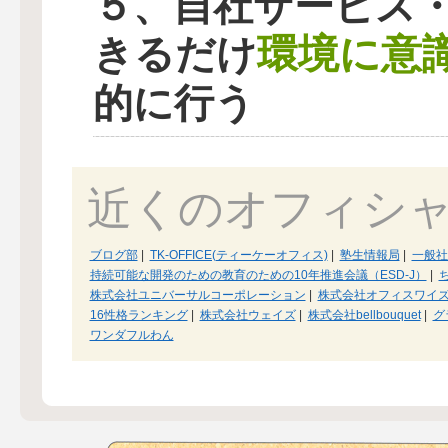
５、自社サービス
環境に意
きるだけ
的に行う
近くのオフィシ
ブログ部
|
TK-OFFICE(ティーケーオフィス)
|
塾生情報局
|
一般
持続可能な開発のための教育のための10年推進会議（ESD-J）
|
株式会社ユニバーサルコーポレーション
|
株式会社オフィスワイ
16性格ランキング
|
株式会社ウェイズ
|
株式会社bellbouquet
|
グ
ワンダフルわん