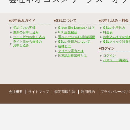
■お申込みガイド
■GSLについて
■お申し込み・料金
初めてのお客様
Green Site Licenseとは？
GSLのお申込み
更新のお申し込み
GSL誕生秘話
料金表
ライト版のお申し込み
選べる3つのCO2削減活動
お申込みまでの流
ライト版から乗換の
GSLの仕組みについて
GSLクイック設置
お申し込み
植林とは
■ログイン
グリーン電力とは
国連認証排出権とは
ログイン
パスワード再発行
会社概要
サイトマップ
特定商取引法
利用規約
プライバシーポリ