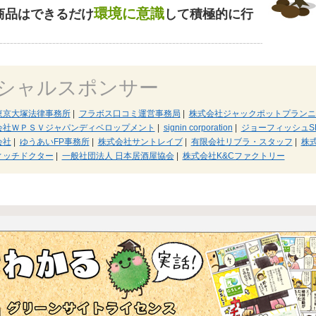
環境に意識
商品はできるだけ
して積極的に行
シャルスポンサー
東京大塚法律事務所
|
フラボス口コミ運営事務局
|
株式会社ジャックポットプランニ
会社ＷＰＳＶジャパンディベロップメント
|
signin corporation
|
ジョーフィッシュS
会社
|
ゆうあいFP事務所
|
株式会社サントレイブ
|
有限会社リブラ・スタッフ
|
株
ィッチドクター
|
一般社団法人 日本居酒屋協会
|
株式会社K&Cファクトリー