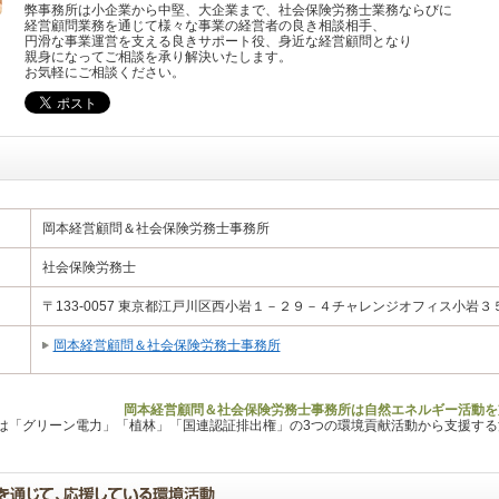
弊事務所は小企業から中堅、大企業まで、社会保険労務士業務ならびに
経営顧問業務を通じて様々な事業の経営者の良き相談相手、
円滑な事業運営を支える良きサポート役、身近な経営顧問となり
親身になってご相談を承り解決いたします。
お気軽にご相談ください。
岡本経営顧問＆社会保険労務士事務所
社会保険労務士
〒133-0057 東京都江戸川区西小岩１－２９－４チャレンジオフィス小岩３
岡本経営顧問＆社会保険労務士事務所
岡本経営顧問＆社会保険労務士事務所は自然エネルギー活動を
Lは「グリーン電力」「植林」「国連認証排出権」の3つの環境貢献活動から支援す