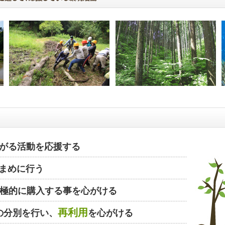
がる活動を応援する
まめに行う
極的に購入する事を心がける
再利用
の分別を行い、
を心がける