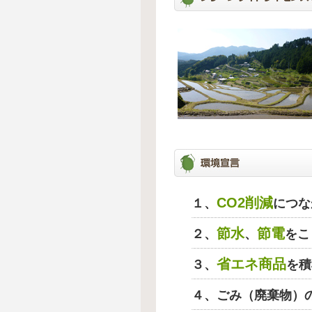
CO2削減
１、
につな
節水
節電
２、
、
をこ
省エネ商品
３、
を積
４、ごみ（廃棄物）