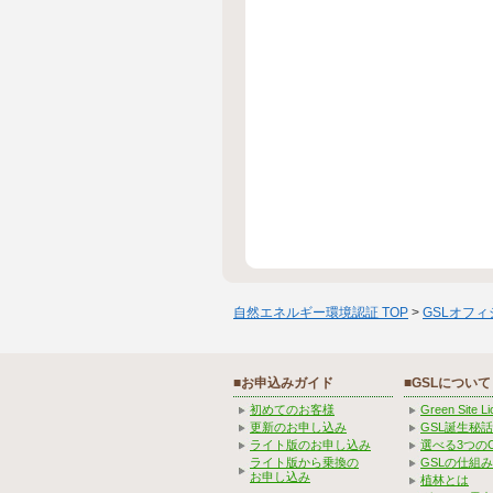
自然エネルギー環境認証 TOP
>
GSLオフ
■お申込みガイド
■GSLについて
初めてのお客様
Green Site 
更新のお申し込み
GSL誕生秘話
ライト版のお申し込み
選べる3つの
ライト版から乗換の
GSLの仕組
お申し込み
植林とは