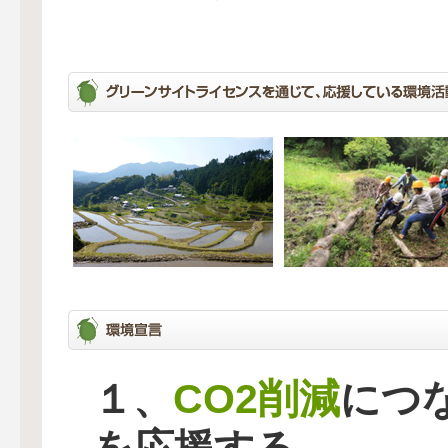
CO2削減
１、
につ