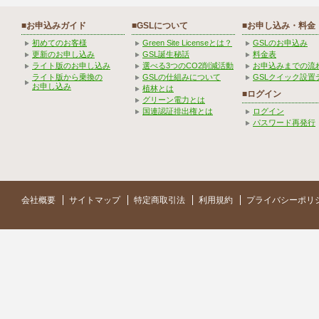
■お申込みガイド
■GSLについて
■お申し込み・料金
初めてのお客様
Green Site Licenseとは？
GSLのお申込み
更新のお申し込み
GSL誕生秘話
料金表
ライト版のお申し込み
選べる3つのCO2削減活動
お申込みまでの流
ライト版から乗換の
GSLの仕組みについて
GSLクイック設置
お申し込み
植林とは
■ログイン
グリーン電力とは
国連認証排出権とは
ログイン
パスワード再発行
会社概要
サイトマップ
特定商取引法
利用規約
プライバシーポリ