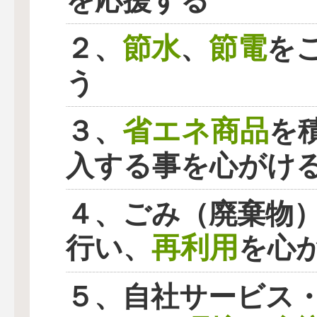
を応援する
節水
節電
２、
、
を
う
省エネ商品
３、
を
入する事を心がけ
４、ごみ（廃棄物
再利用
行い、
を心
５、自社サービス