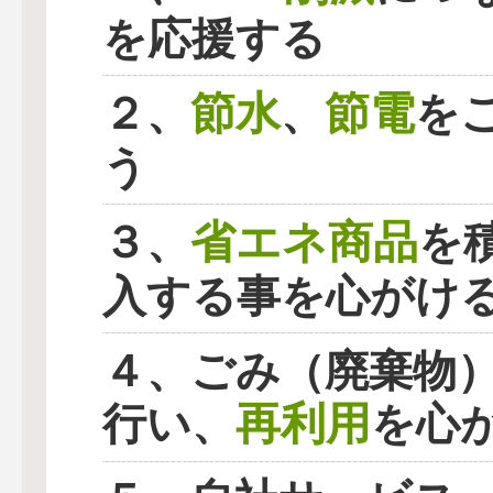
を応援する
節水
節電
２、
、
を
う
省エネ商品
３、
を
入する事を心がけ
４、ごみ（廃棄物
再利用
行い、
を心