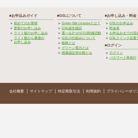
■お申込みガイド
■GSLについて
■お申し込み・料金
初めてのお客様
Green Site Licenseとは？
GSLのお申込み
更新のお申し込み
GSL誕生秘話
料金表
ライト版のお申し込み
選べる3つのCO2削減活動
お申込みまでの流
ライト版から乗換の
GSLの仕組みについて
GSLクイック設置
お申し込み
植林とは
■ログイン
グリーン電力とは
国連認証排出権とは
ログイン
パスワード再発行
会社概要
サイトマップ
特定商取引法
利用規約
プライバシーポリ