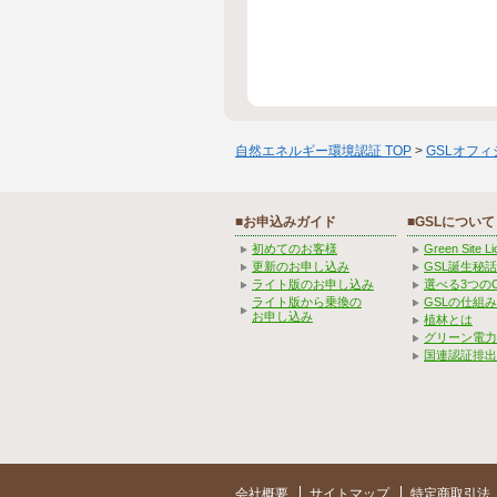
自然エネルギー環境認証 TOP
>
GSLオフ
■お申込みガイド
■GSLについて
初めてのお客様
Green Site 
更新のお申し込み
GSL誕生秘話
ライト版のお申し込み
選べる3つの
ライト版から乗換の
GSLの仕組
お申し込み
植林とは
グリーン電力
国連認証排出
会社概要
サイトマップ
特定商取引法