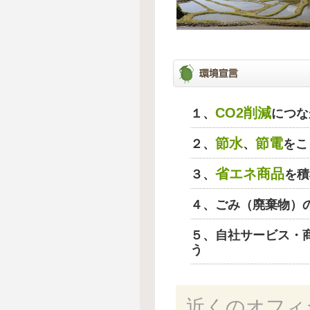
CO2削減
１、
につな
節水
節電
２、
、
をこ
省エネ商品
３、
を積
４、ごみ（廃棄物）
５、自社サービス・
う
近くのオフィ