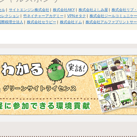
セル
|
サイトエンジン株式会社
|
株式会社AKY
|
株式会社よしみ屋
|
株式会社リブ
セレクション
|
竹ネイチャーアカデミー
|
VPNオタク
|
株式会社ジールコミュニケ
国際税理士法人
|
株式会社セラビー
|
株式会社ドム
|
株式会社アルファプリントサー