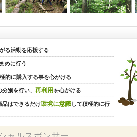
がる活動を応援する
まめに行う
極的に購入する事を心がける
再利用
の分別を行い、
を心がける
環境に意識
商品はできるだけ
して積極的に行
シャルスポンサー