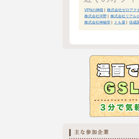
VPNの神様
|
株式会社ゼロアク
株式会社河野
|
株式会社リアル
株式会社神秘堂
|
とも屋
|
信成