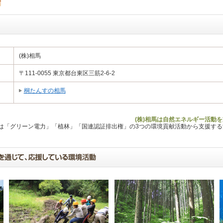
(株)相馬
〒111-0055 東京都台東区三筋2-6-2
桐たんすの相馬
(株)相馬は自然エネルギー活動
Lは「グリーン電力」「植林」「国連認証排出権」の3つの環境貢献活動から支援す