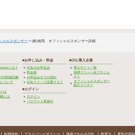
ィシャルスポンサー
> (株)相馬 オフィシャルスポンサー詳細
■お申し込み・料金
■GSL導入企業
Licenseとは？
GSLのお申込み
導入サイト一覧
料金表
地球グリーン化プロジェ
クト
CO2削減活動
お申込みまでの流れ
オフィシャルスポンサー
みについて
GSLクイック設置テスト
紹介コーナー
■ログイン
とは
権とは
ログイン
パスワード再発行
利用規約
プライバシーポリシー
漫画でわかるGSL
新電力
電気代節