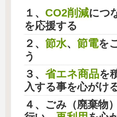
CO2削減
１、
につ
を応援する
節水
節電
２、
、
を
う
省エネ商品
３、
を
入する事を心がけ
４、ごみ（廃棄物