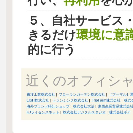
再利用
行い、
を心
５、自社サービス
環境に意
きるだけ
的に行う
近くのオフィシ
東洋工業株式会社
|
フローランガーデン株式会社
|
［ブーマル］
LISH株式会社
|
トランシンク株式会社
|
TripFarm株式会社
|
株式
海外ブランド時計ショップ
|
株式会社大治
|
東西産業貿易株式会
KJライセンスネット
|
株式会社デジタルスタジオ
|
株式会社ギア