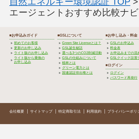
自然エネルギー環境認証 TOP
エージェントおすすめ比較ナ
■お申込みガイド
■GSLについて
■お申し込み・料金
初めてのお客様
Green Site Licenseとは？
GSLのお申込み
更新のお申し込み
GSL誕生秘話
料金表
ライト版のお申し込み
選べる3つのCO2削減活動
お申込みまでの流
ライト版から乗換の
GSLの仕組みについて
GSLクイック設置
お申し込み
植林とは
■ログイン
グリーン電力とは
国連認証排出権とは
ログイン
パスワード再発行
会社概要
サイトマップ
特定商取引法
利用規約
プライバシーポリ