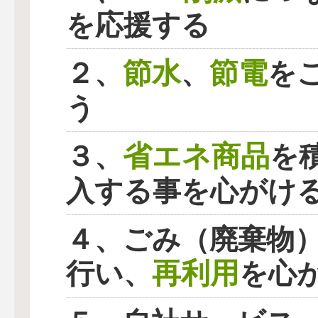
を応援する
節水
節電
２、
、
を
う
省エネ商品
３、
を
入する事を心がけ
４、ごみ（廃棄物
再利用
行い、
を心