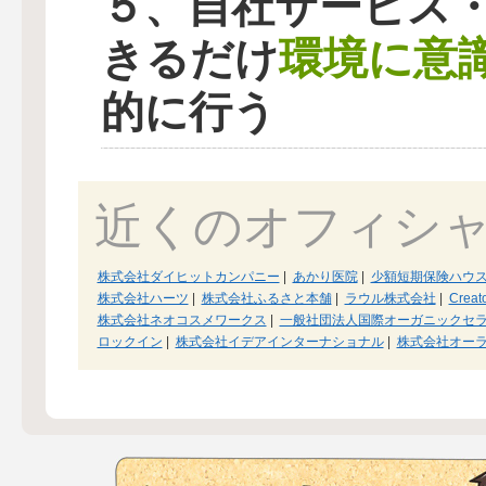
５、自社サービス
環境に意
きるだけ
的に行う
近くのオフィシ
株式会社ダイヒットカンパニー
|
あかり医院
|
少額短期保険ハウ
株式会社ハーツ
|
株式会社ふるさと本舗
|
ラウル株式会社
|
Creat
株式会社ネオコスメワークス
|
一般社団法人国際オーガニックセ
ロックイン
|
株式会社イデアインターナショナル
|
株式会社オー