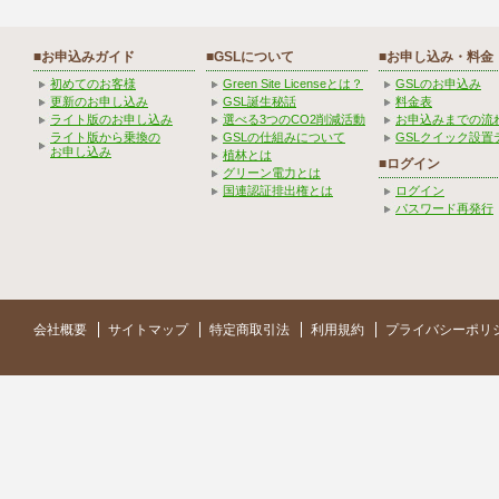
■お申込みガイド
■GSLについて
■お申し込み・料金
初めてのお客様
Green Site Licenseとは？
GSLのお申込み
更新のお申し込み
GSL誕生秘話
料金表
ライト版のお申し込み
選べる3つのCO2削減活動
お申込みまでの流
ライト版から乗換の
GSLの仕組みについて
GSLクイック設置
お申し込み
植林とは
■ログイン
グリーン電力とは
国連認証排出権とは
ログイン
パスワード再発行
会社概要
サイトマップ
特定商取引法
利用規約
プライバシーポリ