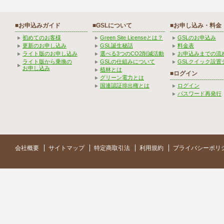
■お申込みガイド
■GSLについて
■お申し込み・料金
初めてのお客様
Green Site Licenseとは？
GSLのお申込み
更新のお申し込み
GSL誕生秘話
料金表
ライト版のお申し込み
選べる3つのCO2削減活動
お申込みまでの流
ライト版から乗換の
GSLの仕組みについて
GSLクイック設置
お申し込み
植林とは
■ログイン
グリーン電力とは
国連認証排出権とは
ログイン
パスワード再発行
会社概要
サイトマップ
特定商取引法
利用規約
プライバシーポリ