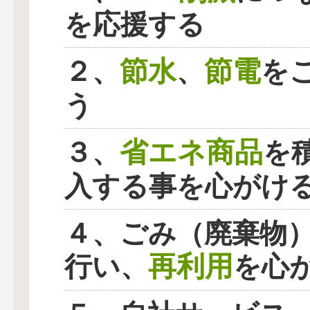
を応援する
節水
節電
２、
、
を
う
省エネ商品
３、
を
入する事を心がけ
４、ごみ（廃棄物
再利用
行い、
を心