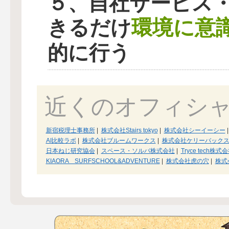
５、自社サービス
環境に意
きるだけ
的に行う
近くのオフィシ
新宿税理士事務所
|
株式会社Stairs tokyo
|
株式会社シーイーシー
|
AI比較ラボ
|
株式会社ブルームワークス
|
株式会社ケリーバック
日本ねじ研究協会
|
スペース・ソルバ株式会社
|
Tryce tech株式
KIAORA SURFSCHOOL&ADVENTURE
|
株式会社虎の穴
|
株式会