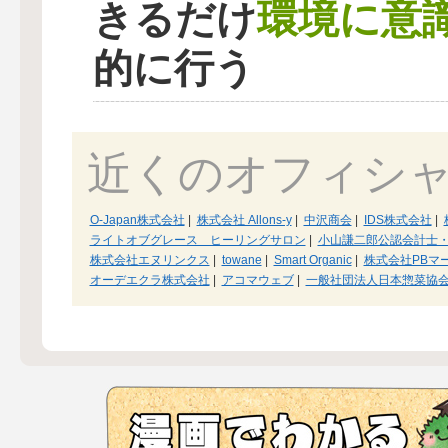
環境に意
きるだけ
的に行う
近くのオフィシ
O-Japan株式会社
|
株式会社 Allons-y
|
中沢商会
|
IDS株式会社
|
ライトオブグレース ヒーリングサロン
|
小山謙二郎公認会計士
株式会社エヌリンクス
|
towane
|
Smart Organic
|
株式会社PBマ
オーデエクラ株式会社
|
アコマウェブ
|
一般社団法人日本惣菜協