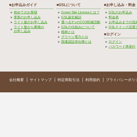
■お申込みガイド
■GSLについて
■お申し込み・料金
初めてのお客様
Green Site Licenseとは？
GSLのお申込み
更新のお申し込み
GSL誕生秘話
料金表
ライト版のお申し込み
選べる3つのCO2削減活動
お申込みまでの流
ライト版から乗換の
GSLの仕組みについて
GSLクイック設置
お申し込み
植林とは
■ログイン
グリーン電力とは
国連認証排出権とは
ログイン
パスワード再発行
会社概要
サイトマップ
特定商取引法
利用規約
プライバシーポリ