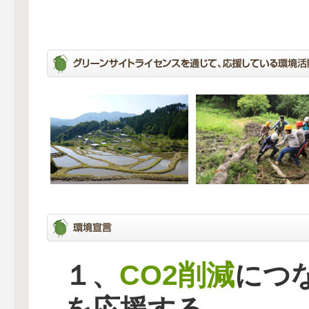
CO2削減
１、
につ