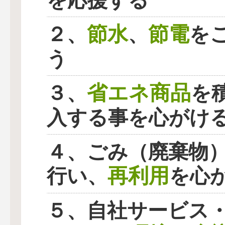
を応援する
節水
節電
２、
、
を
う
省エネ商品
３、
を
入する事を心がけ
４、ごみ（廃棄物
再利用
行い、
を心
５、自社サービス