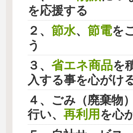
を応援する
節水
節電
２、
、
を
う
省エネ商品
３、
を
入する事を心がけ
４、ごみ（廃棄物
再利用
行い、
を心