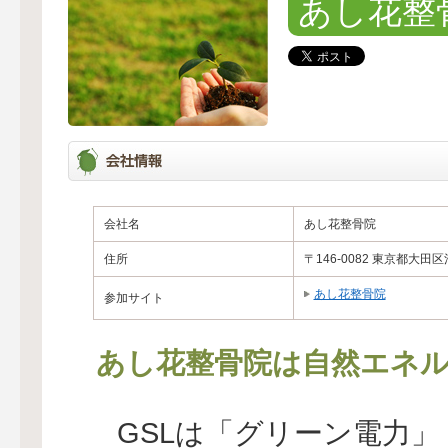
あし花整
会社名
あし花整骨院
住所
〒146-0082 東京都大田
あし花整骨院
参加サイト
あし花整骨院は自然エネル
GSLは「グリーン電力