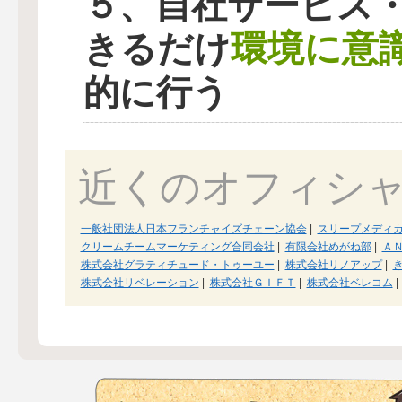
５、自社サービス
環境に意
きるだけ
的に行う
近くのオフィシ
一般社団法人日本フランチャイズチェーン協会
|
スリープメディ
クリームチームマーケティング合同会社
|
有限会社めがね部
|
Ａ
株式会社グラティチュード・トゥーユー
|
株式会社リノアップ
|
株式会社リベレーション
|
株式会社ＧＩＦＴ
|
株式会社ベレコム
|