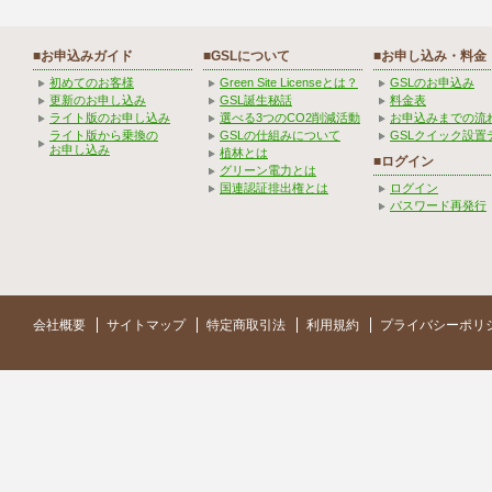
■お申込みガイド
■GSLについて
■お申し込み・料金
初めてのお客様
Green Site Licenseとは？
GSLのお申込み
更新のお申し込み
GSL誕生秘話
料金表
ライト版のお申し込み
選べる3つのCO2削減活動
お申込みまでの流
ライト版から乗換の
GSLの仕組みについて
GSLクイック設置
お申し込み
植林とは
■ログイン
グリーン電力とは
国連認証排出権とは
ログイン
パスワード再発行
会社概要
サイトマップ
特定商取引法
利用規約
プライバシーポリ