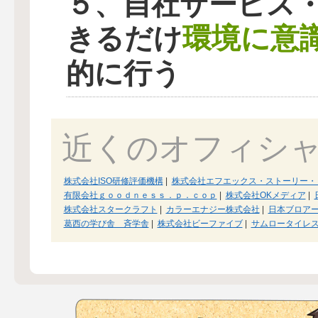
５、自社サービス
環境に意
きるだけ
的に行う
近くのオフィシ
株式会社ISO研修評価機構
|
株式会社エフエックス・ストーリー・
有限会社ｇｏｏｄｎｅｓｓ．ｐ．ｃｏｐ
|
株式会社OKメディア
|
株式会社スタークラフト
|
カラーエナジー株式会社
|
日本ブロア
葛西の学び舎 斉学舎
|
株式会社ビーファイブ
|
サムロータイレ