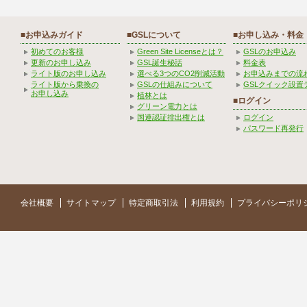
■お申込みガイド
■GSLについて
■お申し込み・料金
初めてのお客様
Green Site Licenseとは？
GSLのお申込み
更新のお申し込み
GSL誕生秘話
料金表
ライト版のお申し込み
選べる3つのCO2削減活動
お申込みまでの流
ライト版から乗換の
GSLの仕組みについて
GSLクイック設置
お申し込み
植林とは
■ログイン
グリーン電力とは
国連認証排出権とは
ログイン
パスワード再発行
会社概要
サイトマップ
特定商取引法
利用規約
プライバシーポリ