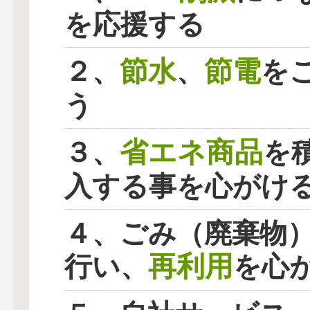
を応援する
節水
節電
２、
、
を
う
省エネ商品
３、
を
入する事を心がけ
４、ごみ（廃棄物
再利用
行い、
を心