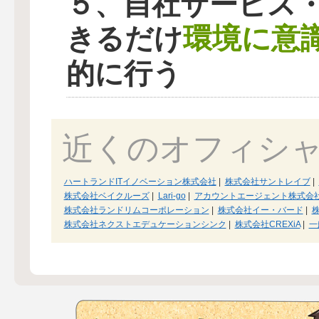
５、自社サービス
環境に意
きるだけ
的に行う
近くのオフィシ
ハートランドITイノベーション株式会社
|
株式会社サントレイブ
|
株式会社ベイクルーズ
|
Lari-go
|
アカウントエージェント株式会
株式会社ランドリムコーポレーション
|
株式会社イー・バード
|
株式会社ネクストエデュケーションシンク
|
株式会社CREXiA
|
一