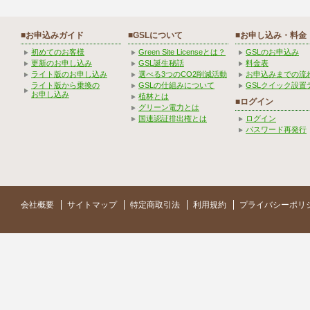
■お申込みガイド
■GSLについて
■お申し込み・料金
初めてのお客様
Green Site Licenseとは？
GSLのお申込み
更新のお申し込み
GSL誕生秘話
料金表
ライト版のお申し込み
選べる3つのCO2削減活動
お申込みまでの流
ライト版から乗換の
GSLの仕組みについて
GSLクイック設置
お申し込み
植林とは
■ログイン
グリーン電力とは
国連認証排出権とは
ログイン
パスワード再発行
会社概要
サイトマップ
特定商取引法
利用規約
プライバシーポリ