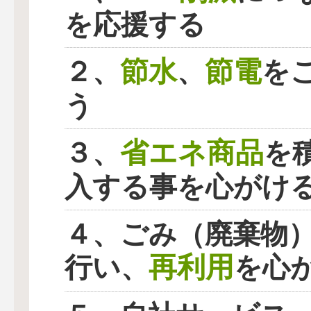
を応援する
節水
節電
２、
、
を
う
省エネ商品
３、
を
入する事を心がけ
４、ごみ（廃棄物
再利用
行い、
を心