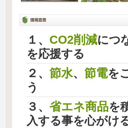
CO2削減
１、
につ
を応援する
節水
節電
２、
、
を
う
省エネ商品
３、
を
入する事を心がけ