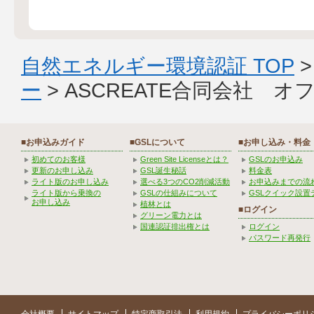
自然エネルギー環境認証 TOP
ー
> ASCREATE合同会社 
■お申込みガイド
■GSLについて
■お申し込み・料金
初めてのお客様
Green Site Licenseとは？
GSLのお申込み
更新のお申し込み
GSL誕生秘話
料金表
ライト版のお申し込み
選べる3つのCO2削減活動
お申込みまでの流
ライト版から乗換の
GSLの仕組みについて
GSLクイック設置
お申し込み
植林とは
■ログイン
グリーン電力とは
国連認証排出権とは
ログイン
パスワード再発行