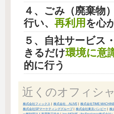
４、ごみ（廃棄物
再利用
行い、
を心
５、自社サービス
環境に意
きるだけ
的に行う
近くのオフィシ
株式会社フィックス
|
株式会社 ALIVE
|
株式会社TIME MACHIN
株式会社SPマーケティンググループ
|
株式会社東京バンビー
|
株
一般財団法人家電製品協会
|
key MOVIE（for,Freelance株式会社