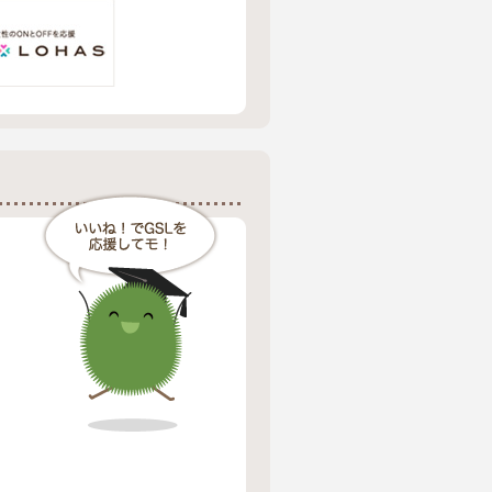
一般社団法人 全国鳥獣害・衛生防除協会
大阪府
株式会社CoDigital
東京都
合同会社A.M-RISE（パーソナルジム健想）
東京都
YOLOZ株式会社
岩手県
AI比較ラボ
東京都
沖縄ハイヤー・タクシーBSO
沖縄県
一般社団法人競艇ピアー協会
東京都