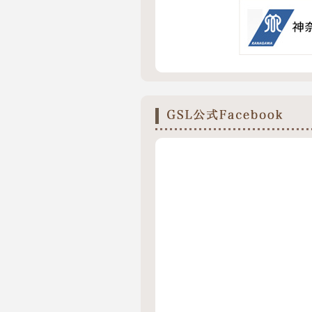
株式会社ディスカバリー
小さな事でもみんなで行動し、クリ
バリーは、設立当初よりチームマイ
パキシーノ株式会社
中小企業でのCSR活動は、大企業
きかけを直接行えるものではありま
あってもやれることから、そしてでき
関西スカ友コミュニティ・Ho
環境貢献の一助になれば幸甚です。
合同会社 実践マーケティ
微力ながらでも一助になれば幸甚で