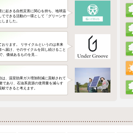
繁に起きる自然災害に関心を持ち、地球温
してできる活動の一環として「グリーンサ
たしました。
ております。 リサイクルというのは本来
者へ届け、そのサイクルを回し続けること
、価値あるものを見...
動は、温室効果ガス増加削減に貢献されて
業者であり、石油系資源の使用量を減らす
貢献できると考えます。
における活動のように大規模・多角的な働
せん。 しかしながら、ごく小さな活動で
ることから始めるということ...