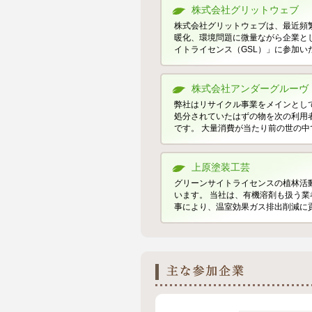
株式会社グリットウェブ
株式会社グリットウェブは、最近頻
暖化、環境問題に微量ながら企業と
イトライセンス（GSL）」に参加い
株式会社アンダーグルーヴ
弊社はリサイクル事業をメインとし
処分されていたはずの物を次の利用
です。 大量消費が当たり前の世の中で
上原塗装工芸
グリーンサイトライセンスの植林活
います。 当社は、有機溶剤も扱う
事により、温室効果ガス排出削減に
お得に賃貸.COM
中小企業でのCSR活動は、大企業
きかけを直接行えるものではありま
あってもやれることから、そしてでき