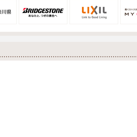
ーンな地球の未来を！ 株式会社ディスカ
ナス６％にも参加しています。
における活動のように大規模・多角的な働
せん。 しかしながら、ごく小さな活動で
ることから始めるということ...
nesty
ングセンター
す。