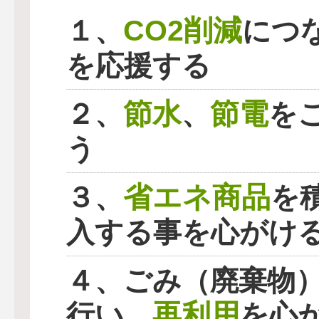
CO2削減
１、
につ
を応援する
節水
節電
２、
、
を
う
省エネ商品
３、
を
入する事を心がけ
４、ごみ（廃棄物
再利用
行い、
を心