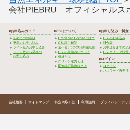
会社PIEBRU オフィシャル
■お申込みガイド
■GSLについて
■お申し込み・料金
初めてのお客様
Green Site Licenseとは？
GSLのお申込み
更新のお申し込み
GSL誕生秘話
料金表
ライト版のお申し込み
選べる3つのCO2削減活動
お申込みまでの流
ライト版から乗換の
GSLの仕組みについて
GSLクイック設置
お申し込み
植林とは
■ログイン
グリーン電力とは
国連認証排出権とは
ログイン
パスワード再発行
会社概要
サイトマップ
特定商取引法
利用規約
プライバシーポリ