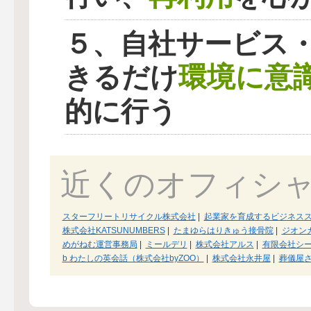
５、自社サービス
環境に意
きるだけ
的に行う
近くのオフィシ
スターフリートリサイクル株式会社
|
起業家を育成するビジネスス
株式会社KATSUNUMBERS
|
たまゆらはりきゅう接骨院
|
ジオン
めがねむ運営事務局
|
ミールデリ
|
株式会社アルス
|
有限会社シ
b わたしの英会話（株式会社byZOO）
|
株式会社永井屋
|
葬儀屋