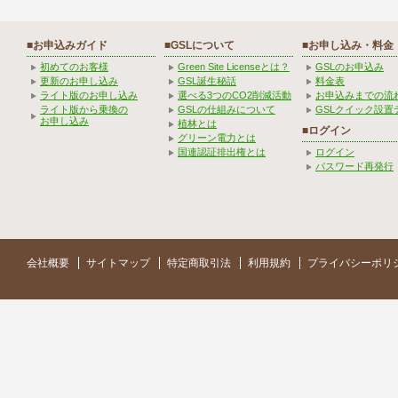
■お申込みガイド
■GSLについて
■お申し込み・料金
初めてのお客様
Green Site Licenseとは？
GSLのお申込み
更新のお申し込み
GSL誕生秘話
料金表
ライト版のお申し込み
選べる3つのCO2削減活動
お申込みまでの流
ライト版から乗換の
GSLの仕組みについて
GSLクイック設置
お申し込み
植林とは
■ログイン
グリーン電力とは
国連認証排出権とは
ログイン
パスワード再発行
会社概要
サイトマップ
特定商取引法
利用規約
プライバシーポリ