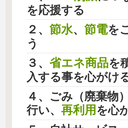
を応援する
節水
節電
２、
、
を
う
省エネ商品
３、
を
入する事を心がけ
４、ごみ（廃棄物
再利用
行い、
を心