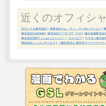
近くのオフィシ
正モバイル株式会社
|
有限会社エム・ティ・コーポレーション
|
株式会社CoDigital
|
株式会社ｲｰﾌﾟﾗｽ･ﾗｲﾌﾞ･ﾜｰｸｽ
|
雄心化成株式会
株式会社5BeT（ふぁいぶべっと）
|
ココベビー
|
ヤマセイ株式会
株式会社ニッコンサービス
|
一般社団法人 新日本スーパーマーケ