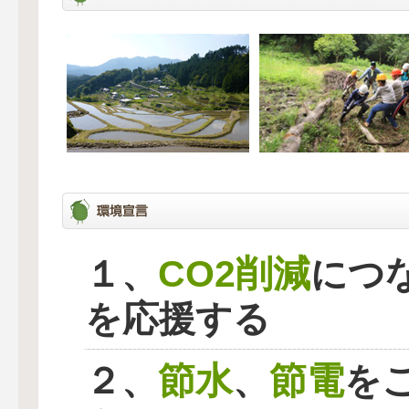
CO2削減
１、
につ
を応援する
節水
節電
２、
、
を