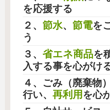
を応援する
節水
節電
２、
、
を
う
省エネ商品
３、
を
入する事を心がけ
４、ごみ（廃棄物
再利用
行い、
を心