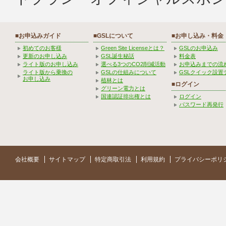
■お申込みガイド
■GSLについて
■お申し込み・料金
初めてのお客様
Green Site Licenseとは？
GSLのお申込み
更新のお申し込み
GSL誕生秘話
料金表
ライト版のお申し込み
選べる3つのCO2削減活動
お申込みまでの流
ライト版から乗換の
GSLの仕組みについて
GSLクイック設置
お申し込み
植林とは
■ログイン
グリーン電力とは
国連認証排出権とは
ログイン
パスワード再発行
会社概要
サイトマップ
特定商取引法
利用規約
プライバシーポリ