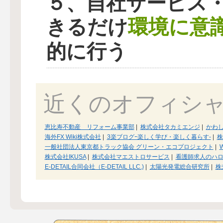
５、自社サービス
環境に意
きるだけ
的に行う
近くのオフィシ
恵比寿不動産 リフォーム事業部
|
株式会社タカミエンジ
|
かわ
海外FX Wiki株式会社
|
3楽ブログｰ楽しく学び・楽しく暮らす-
|
株
一般社団法人東京都トラック協会 グリーン・エコプロジェクト
|
株式会社IKUSA
|
株式会社マエストロサービス
|
看護師求人のハロ
E-DETAIL合同会社（E-DETAIL LLC.)
|
太陽光発電総合研究所
|
株